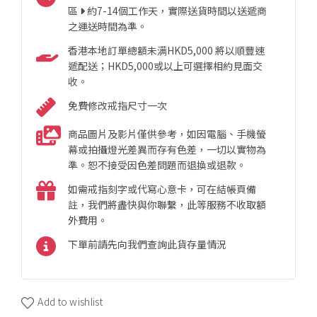
區
約7-14個工作天，實際送貨時間以送遞商
之運送時間為準。
香港本地訂單總額未满HKD5,000 將以順豐速
遞配送；HKD5,000或以上可選擇相約見面交
收。
免費修改戒指尺寸一次
商品圖片及影片僅供參考，如因電腦、手機螢
幕或拍攝燈光差異而存有色差，一切以實物為
準。恕不接受因色差問題而退換或退款。
如需戒指刻字或代寫心意卡，可在結帳頁備
註，我們將盡快與你聯繫，此等服務不收取額
外費用。
下單前請先向我們查詢此貨存量情況
Add to wishlist