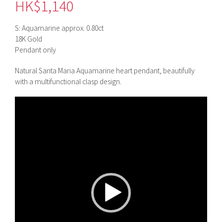
HK$
1,140
S: Aquamarine approx. 0.80ct
18K Gold
Pendant only
Natural Santa Maria Aquamarine heart pendant, beautifully
with a multifunctional clasp design.
視
訊
播
放
器