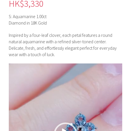
HK$
3,330
S: Aquamarine 1.00ct
Diamond in 18K Gold
Inspired by a four-leaf clover, each petal features a round
natural aquamarine with a refined silver-toned center.
Delicate, fresh, and effortlessly elegant perfect for everyday
wear with a touch of luck.
視
訊
播
放
器