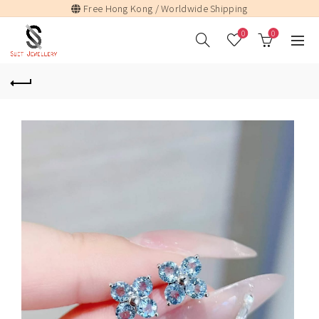
Free Hong Kong / Worldwide Shipping
0
0