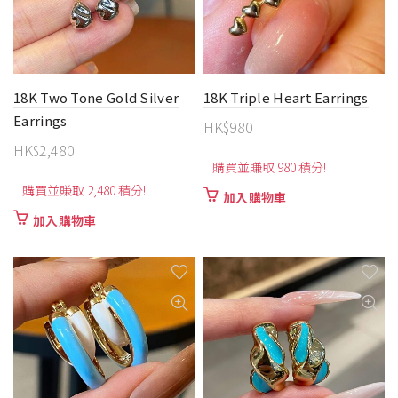
可
在
產
品
頁
18K Two Tone Gold Silver
18K Triple Heart Earrings
面
Earrings
HK$
980
選
HK$
2,480
擇
購買並賺取 980 積分!
選
項
購買並賺取 2,480 積分!
加入購物車
加入購物車