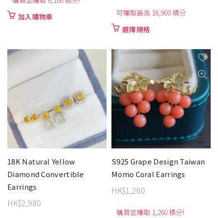
購買並賺取 6,160 積分!
格
可賺取最高 16,900 積分
範
加入購物車
圍：
此
選擇規格
HK$4,7
產
品
到
有
HK$16,
多
種
款
式。
可
在
產
品
頁
18K Natural Yellow
S925 Grape Design Taiwan
面
Diamond Convertible
Momo Coral Earrings
選
Earrings
HK$
1,260
擇
選
HK$
2,980
項
購買並賺取 1,260 積分!