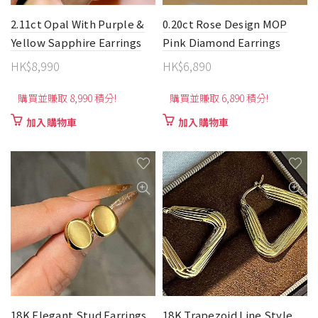
2.11ct Opal With Purple &
0.20ct Rose Design MOP
Yellow Sapphire Earrings
Pink Diamond Earrings
HK$
8,990
HK$
6,890
購買並賺取 8,990 積分!
購買並賺取 6,890 積分!
加入購物車
加入購物車
18K Elegant Stud Earrings
18K Trapezoid Line Style