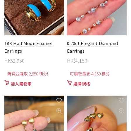
18K Half Moon Enamel
0.70ct Elegant Diamond
Earrings
Earrings
HK$
2,950
HK$
4,150
購買並賺取 2,950 積分!
可賺取最高 4,150 積分
此
加入購物車
選擇規格
產
品
有
多
種
款
式。