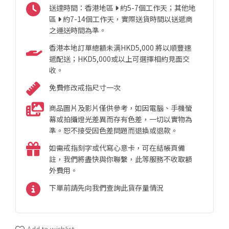
送達時間：香港地區
約5-7個工作天；其他地
區
約7-14個工作天，實際送貨時間以送遞商
之運送時間為準。
香港本地訂單總額未满HKD5,000 將以順豐速
遞配送；HKD5,000或以上可選擇相約見面交
收。
免費修改戒指尺寸一次
商品圖片及影片僅供參考，如因電腦、手機螢
幕或拍攝燈光差異而存有色差，一切以實物為
準。恕不接受因色差問題而退換或退款。
如需戒指刻字或代寫心意卡，可在結帳頁備
註，我們將盡快與你聯繫，此等服務不收取額
外費用。
下單前請先向我們查詢此貨存量情況