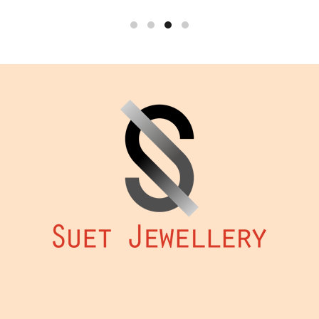
種
款
式。
可
在
產
品
頁
面
選
擇
選
項