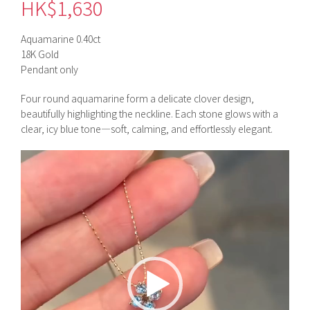
HK$
1,630
Aquamarine 0.40ct
18K Gold
Pendant only
Four round aquamarine form a delicate clover design,
beautifully highlighting the neckline. Each stone glows with a
clear, icy blue tone—soft, calming, and effortlessly elegant.
視
訊
播
放
器