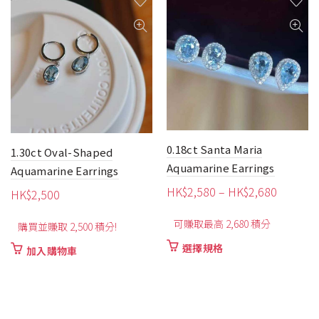
0.18ct Santa Maria
1.30ct Oval-Shaped
Aquamarine Earrings
Aquamarine Earrings
價
HK$
2,580
–
HK$
2,680
HK$
2,500
格
可賺取最高 2,680 積分
範
購買並賺取 2,500 積分!
圍：
此
選擇規格
加入購物車
HK$2,5
產
品
到
有
HK$2,6
多