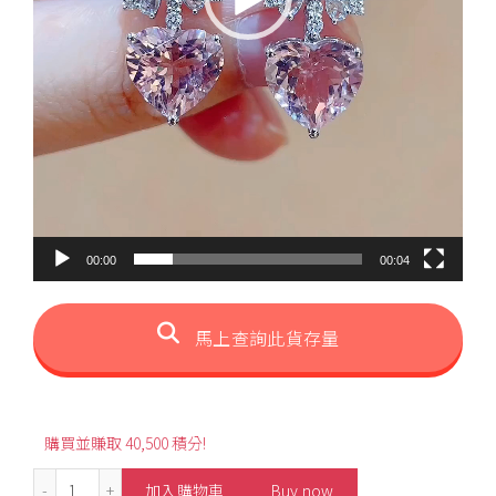
00:00
00:04
馬上查詢此貨存量
購買並賺取 40,500 積分!
6.97ct Bow Style Heart-Shaped Morganite Earrings 數量
加入購物車
Buy now