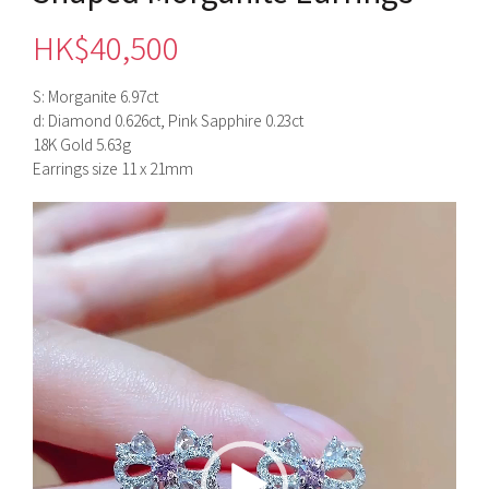
HK$
40,500
S: Morganite 6.97ct
d: Diamond 0.626ct, Pink Sapphire 0.23ct
18K Gold 5.63g
Earrings size 11 x 21mm
視
訊
播
放
器