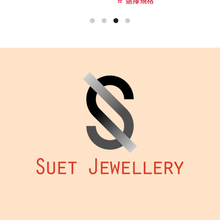
此
選擇規格
加入購物
HK$22,200
產
品
到
有
HK$23,400
多
種
款
式。
可
在
產
品
頁
面
選
擇
選
項