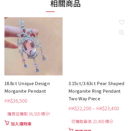
相關商品
que Design
3.15ct/3.63ct Pear Shaped
1.39ct Unhe
 Pendant
Morganite Ring Pendant
Sapphire Wi
Two Way Piece
Quartz Earri
價
HK$
22,200
–
HK$
23,400
HK$
6,280
6,500 積分!
格
可賺取最高 23,400 積分
購買並賺取 6,
範
車
圍：