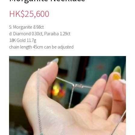
HK$
25,600
S: Morganite 8.98ct
d: Diamond 0.30ct, Paraiba 1.29ct
18K Gold 11.7g
chain length 45cm can be adjusted
視
訊
播
放
器