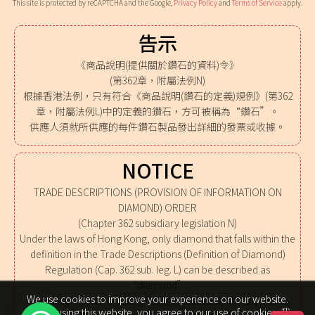
This site is protected by reCAPTCHA and the Google,
Privacy Policy
and
Terms of Service
apply.
告示
《商品說明(提供關於鑽石的資料)令》
(第362章，附屬法例N)
根據香港法例，只有符合《商品說明(鑽石的定義)規例》(第362
章，附屬法例L)中的定義的鑽石，方可被稱為“鑽石”。
供應人須就所供應的每件鑽石製品發出詳細的發票或收據。
NOTICE
TRADE DESCRIPTIONS (PROVISION OF INFORMATION ON
DIAMOND) ORDER
(Chapter 362 subsidiary legislation N)
Under the laws of Hong Kong, only diamond that falls within the
definition in the Trade Descriptions (Definition of Diamond)
Regulation (Cap. 362 sub. leg. L) can be described as
“diamond”.
We use cookies to improve your experience on our website.
A detailed invoice or receipt shall be issued by the supplier in
By browsing this website, you agree to our use of cookies. 我