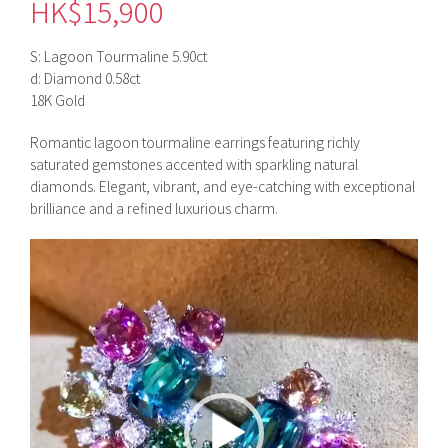
HK$
15,900
S: Lagoon Tourmaline 5.90ct
d: Diamond 0.58ct
18K Gold
Romantic lagoon tourmaline earrings featuring richly
saturated gemstones accented with sparkling natural
diamonds. Elegant, vibrant, and eye-catching with exceptional
brilliance and a refined luxurious charm.
視
訊
播
放
器