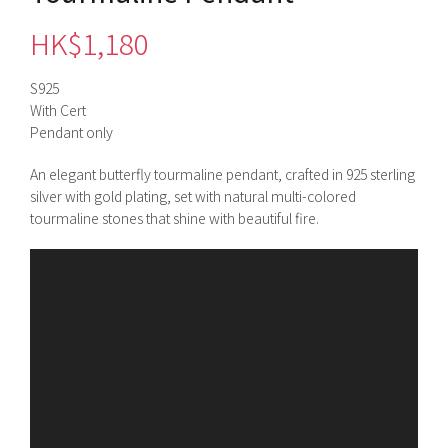
HK$
1,180
S925
With Cert
Pendant only
An elegant butterfly tourmaline pendant, crafted in 925 sterling
silver with gold plating, set with natural multi-colored
tourmaline stones that shine with beautiful fire.
視
訊
播
放
器