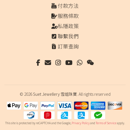
付款方法
服務條款
私隱政策
聯繫我們
訂單查詢
© 2026
Suet Jewellery 雪姐珠寶
. All rights reserved
This site is protected by reCAPTCHA and the Google,
Privacy Policy
and
Terms of Service
apply.