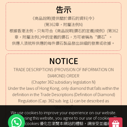
告示
《商品說明(提供關於鑽石的資料)令》
(第362章，附屬法例N)
根據香港法例，只有符合《商品說明(鑽石的定義)規例》(第362
章，附屬法例L)中的定義的鑽石，方可被稱為“鑽石”。
供應人須就所供應的每件鑽石製品發出詳細的發票或收據。
NOTICE
TRADE DESCRIPTIONS (PROVISION OF INFORMATION ON
DIAMOND) ORDER
(Chapter 362 subsidiary legislation N)
Under the laws of Hong Kong, only diamond that falls within the
definition in the Trade Descriptions (Definition of Diamond)
Regulation (Cap. 362 sub. leg. L) can be described as
“diamond”.
We use cookies to improve your experience on our website.
A detailed invoice or receipt shall be issued by the supplier in
By browsing this website, you agree to our use of cookies. 我
respect of every article of diamond supplied.
們使用 cookies 優化您瀏覽本網站的體驗，請接受並繼續瀏