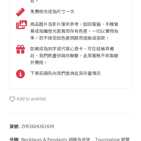
收。
免費修改戒指尺寸一次
商品圖片及影片僅供參考，如因電腦、手機螢
幕或拍攝燈光差異而存有色差，一切以實物為
準。恕不接受因色差問題而退換或退款。
如需戒指刻字或代寫心意卡，可在結帳頁備
註，我們將盡快與你聯繫，此等服務不收取額
外費用。
下單前請先向我們查詢此貨存量情況
Add to wishlist
貨號:
2YR2604261439
分類:
Necklaces & Pendants 項鏈及吊墜
,
Tourmaline 碧璽