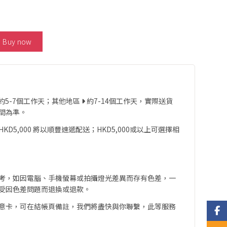
l Blue Sapphire Ring 數量
Buy now
約5-7個工作天；其他地區
約7-14個工作天，實際送貨
間為準。
D5,000 將以順豐速遞配送；HKD5,000或以上可選擇相
考，如因電腦、手機螢幕或拍攝燈光差異而存有色差，一
受因色差問題而退換或退款。
意卡，可在結帳頁備註，我們將盡快與你聯繫，此等服務
Face