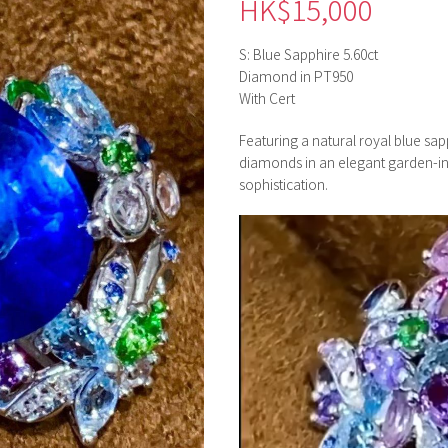
HK$
15,000
S: Blue Sapphire 5.60ct
Diamond in PT950
With Cert
Featuring a natural royal blue sap
diamonds in an elegant garden-ins
sophistication.
視
訊
播
放
器