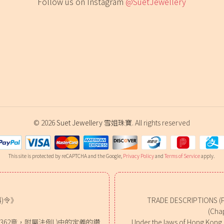
Follow us on Instagram
@SuetJewellery
© 2026
Suet Jewellery 雪姐珠寶
. All rights reserved
This site is protected by reCAPTCHA and the Google,
Privacy Policy
and
Terms of Service
apply.
)令》
TRADE DESCRIPTIONS (
(Chap
62章，附屬法例L)中的定義的鑽
Under the laws of Hong Kong, o