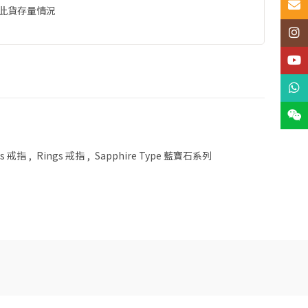
Email
此貨存量情況
Insta
YouT
What
Wech
gs 戒指
,
Rings 戒指
,
Sapphire Type 藍寶石系列