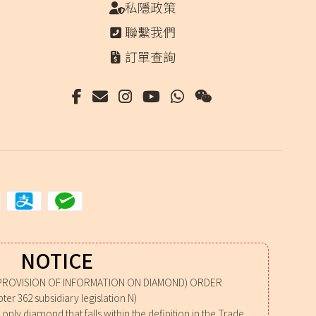
選
私隱政策
項
聯繫我們
訂單查詢
NOTICE
PROVISION OF INFORMATION ON DIAMOND) ORDER
ter 362 subsidiary legislation N)
nly diamond that falls within the definition in the Trade