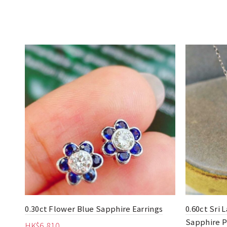
s
0.60ct Sri Lanka Natural Royal Blue
0.50ct Sri 
Sapphire Pendant
Sapphire 