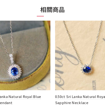
相關商品
Lanka Natural Royal Blue
0.527ct & 2.04ct & 0.362ct Se
Necklace
Floral Ring