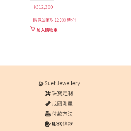
HK$
2,260
HK
可賺取最高 2,260 積分
購
此
選擇規格
產
品
有
多
種
款
式。
可
Suet Jewellery
在
珠寶定制
產
品
戒圍測量
頁
付款方法
面
選
服務條款
擇