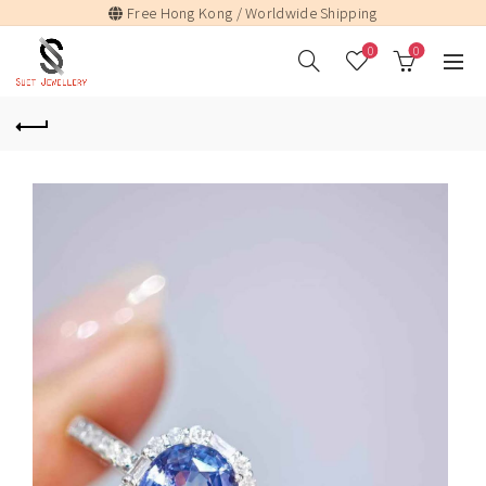
Free Hong Kong / Worldwide Shipping
0
0