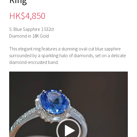
HK$
4,850
S: Blue Sapphire 1.532ct
Diamond in 18K Gold
This elegant ring features a stunning oval-cut blue sapphire
surrounded by a sparkling halo of diamonds, set on a delicate
diamond-encrusted band.
視
訊
播
放
器