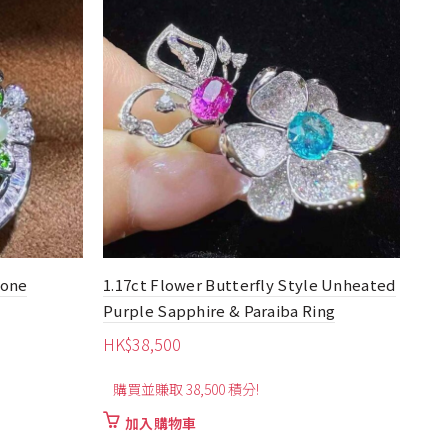
tone
1.17ct Flower Butterfly Style Unheated
0.5
Purple Sapphire & Paraiba Ring
Dia
HK$
38,500
HK
購買並賺取 38,500 積分!
可
加入購物車