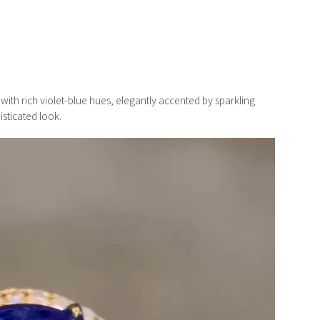
 with rich violet-blue hues, elegantly accented by sparkling
sticated look.