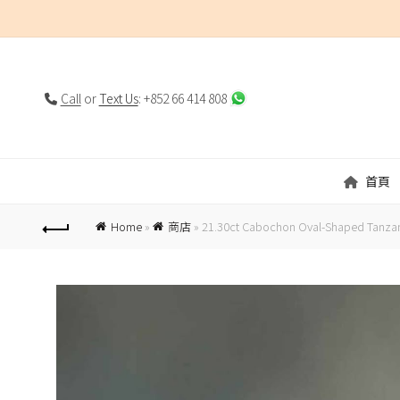
Call
or
Text Us
: +852 66 414 808
首頁
Home
»
商店
»
21.30ct Cabochon Oval-Shaped Tanzan