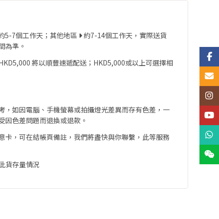
約5-7個工作天；其他地區
約7-14個工作天，實際送貨
間為準。
Face
D5,000 將以順豐速遞配送；HKD5,000或以上可選擇相
Email
Insta
考，如因電腦、手機螢幕或拍攝燈光差異而存有色差，一
YouT
受因色差問題而退換或退款。
What
意卡，可在結帳頁備註，我們將盡快與你聯繫，此等服務
Wech
此貨存量情況