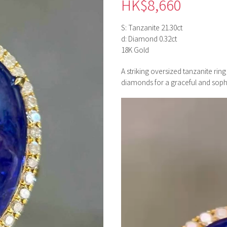
HK$
8,660
S: Tanzanite 21.30ct
d: Diamond 0.32ct
18K Gold
A striking oversized tanzanite ring
diamonds for a graceful and sophi
視
訊
播
放
器