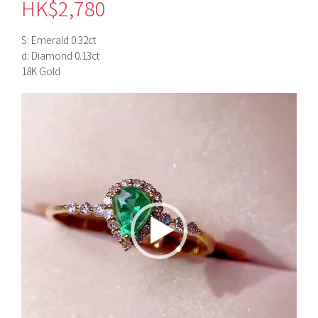
HK$
2,780
S: Emerald 0.32ct
d: Diamond 0.13ct
18K Gold
視
訊
播
放
器