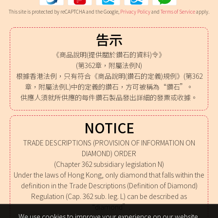
This site is protected by reCAPTCHA and the Google,
Privacy Policy
and
Terms of Service
apply.
告示
《商品說明(提供關於鑽石的資料)令》
(第362章，附屬法例N)
根據香港法例，只有符合《商品說明(鑽石的定義)規例》(第362
章，附屬法例L)中的定義的鑽石，方可被稱為“鑽石”。
供應人須就所供應的每件鑽石製品發出詳細的發票或收據。
NOTICE
TRADE DESCRIPTIONS (PROVISION OF INFORMATION ON
DIAMOND) ORDER
(Chapter 362 subsidiary legislation N)
Under the laws of Hong Kong, only diamond that falls within the
definition in the Trade Descriptions (Definition of Diamond)
Regulation (Cap. 362 sub. leg. L) can be described as
“diamond”.
We use cookies to improve your experience on our website.
A detailed invoice or receipt shall be issued by the supplier in