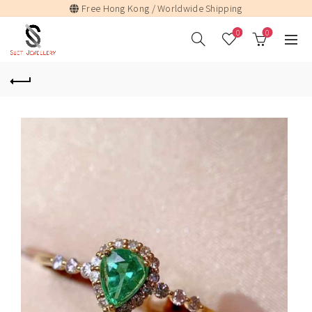
Free Hong Kong / Worldwide Shipping
0
0