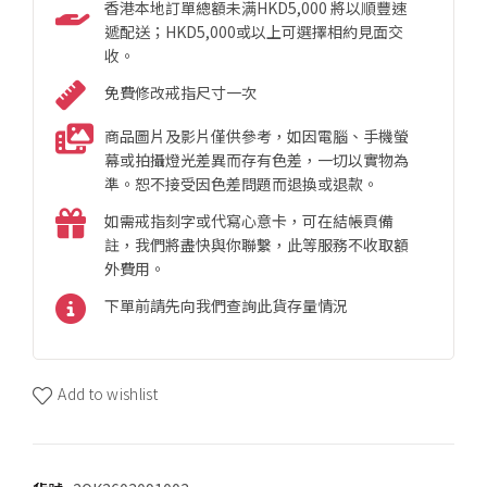
香港本地訂單總額未满HKD5,000 將以順豐速
遞配送；HKD5,000或以上可選擇相約見面交
收。
免費修改戒指尺寸一次
商品圖片及影片僅供參考，如因電腦、手機螢
幕或拍攝燈光差異而存有色差，一切以實物為
準。恕不接受因色差問題而退換或退款。
如需戒指刻字或代寫心意卡，可在結帳頁備
註，我們將盡快與你聯繫，此等服務不收取額
外費用。
下單前請先向我們查詢此貨存量情況
Add to wishlist