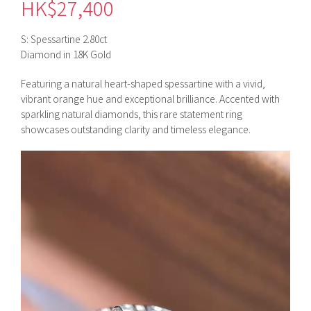
HK$
27,400
S: Spessartine 2.80ct
Diamond in 18K Gold
Featuring a natural heart-shaped spessartine with a vivid,
vibrant orange hue and exceptional brilliance. Accented with
sparkling natural diamonds, this rare statement ring
showcases outstanding clarity and timeless elegance.
視
訊
播
放
器