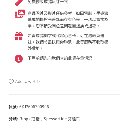
免費修改戒指尺寸一次
商品圖片及影片僅供參考，如因電腦、手機螢
幕或拍攝燈光差異而存有色差，一切以實物為
準。恕不接受因色差問題而退換或退款。
如需戒指刻字或代寫心意卡，可在結帳頁備
註，我們將盡快與你聯繫，此等服務不收取額
外費用。
下單前請先向我們查詢此貨存量情況
Add to wishlist
貨號:
6XJ2606300906
分類:
Rings 戒指
,
Spessartine 芬達石