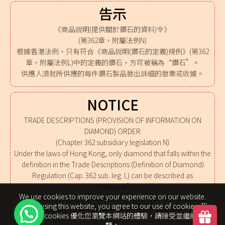
告示
《商品說明(提供關於鑽石的資料)令》
(第362章，附屬法例N)
根據香港法例，只有符合《商品說明(鑽石的定義)規例》(第362
章，附屬法例L)中的定義的鑽石，方可被稱為“鑽石”。
供應人須就所供應的每件鑽石製品發出詳細的發票或收據。
NOTICE
TRADE DESCRIPTIONS (PROVISION OF INFORMATION ON
DIAMOND) ORDER
(Chapter 362 subsidiary legislation N)
Under the laws of Hong Kong, only diamond that falls within the
definition in the Trade Descriptions (Definition of Diamond)
Regulation (Cap. 362 sub. leg. L) can be described as
“diamond”.
We use cookies to improve your experience on our website.
A detailed invoice or receipt shall be issued by the supplier in
By browsing this website, you agree to our use of cookies. 我
respect of every article of diamond supplied.
們使用 cookies 優化您瀏覽本網站的體驗，請接受並繼續瀏