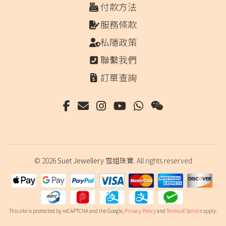
付款方法
服務條款
私隱政策
聯繫我們
訂單查詢
© 2026
Suet Jewellery 雪姐珠寶
. All rights reserved
This site is protected by reCAPTCHA and the Google,
Privacy Policy
and
Terms of Service
apply.