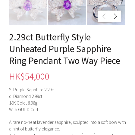
2.29ct Butterfly Style
Unheated Purple Sapphire
Ring Pendant Two Way Piece
HK$
54,000
S: Purple Sapphire 2.29ct
d: Diamond 2.99ct
18K Gold, 8.98g
With GUILD Cert
A rare no-heat lavender sapphire, sculpted into a soft bow with
a hint of butterfly elegance.