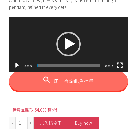
A dual-wear design — seamlessly transforms from ring to
pendant, refined in every detail.
視
訊
播
放
器
00:00
00:07
馬上查詢此貨存量
購買並賺取 54,000 積分!
2.29ct Butterfly Style Unheated Purple Sapphire Ring 
加入購物車
Buy now