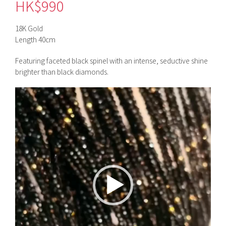
HK$
990
18K Gold
Length 40cm
Featuring faceted black spinel with an intense, seductive shine
brighter than black diamonds.
視
訊
播
放
器