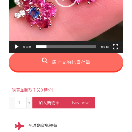
00:00
00:16
馬上查詢此貨存量
購買並賺取 7,630 積分!
2.63ct Flower Style Spinel Stud Earrings 數量
加入購物車
Buy now
全球送貨免運費