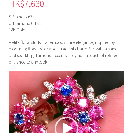
HK$
7,630
S: Spinel 2.63ct
d: Diamond 0.125ct
18K Gold
Petite floral studs that embody pure elegance, inspired by
blooming flowers for a soft, radiant charm. Set with a spinel
and sparkling diamond accents, they add a touch of refined
brilliance to any look.
視
訊
播
放
器