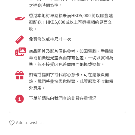
之運送時間為準。
香港本地訂單總額未满HKD5,000 將以順豐速
遞配送；HKD5,000或以上可選擇相約見面交
收。
免費修改戒指尺寸一次
商品圖片及影片僅供參考，如因電腦、手機螢
幕或拍攝燈光差異而存有色差，一切以實物為
準。恕不接受因色差問題而退換或退款。
如需戒指刻字或代寫心意卡，可在結帳頁備
註，我們將盡快與你聯繫，此等服務不收取額
外費用。
下單前請先向我們查詢此貨存量情況
Add to wishlist