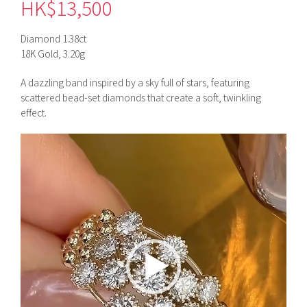
HK$
13,500
Diamond 1.38ct
18K Gold, 3.20g
A dazzling band inspired by a sky full of stars, featuring
scattered bead-set diamonds that create a soft, twinkling
effect.
視
訊
播
放
器