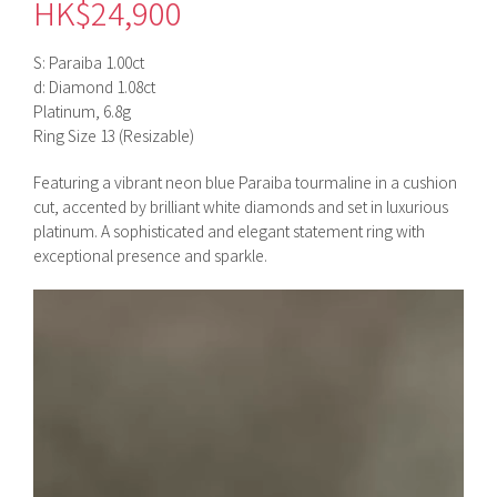
HK$
24,900
S: Paraiba 1.00ct
d: Diamond 1.08ct
Platinum, 6.8g
Ring Size 13 (Resizable)
Featuring a vibrant neon blue Paraiba tourmaline in a cushion
cut, accented by brilliant white diamonds and set in luxurious
platinum. A sophisticated and elegant statement ring with
exceptional presence and sparkle.
視
訊
播
放
器