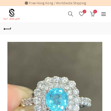
Free Hong Kong / Worldwide Shipping
0
0