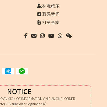
私隱政策
聯繫我們
訂單查詢
NOTICE
PROVISION OF INFORMATION ON DIAMOND) ORDER
ter 362 subsidiary legislation N)