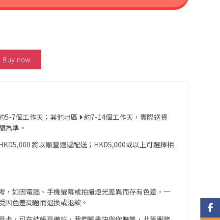
 Ring 數量
Buy now
約5-7個工作天；其他地區
約7-14個工作天，實際送貨
間為準。
D5,000 將以順豐速遞配送；HKD5,000或以上可選擇相
考，如因電腦、手機螢幕或拍攝燈光差異而存有色差，一
受因色差問題而退換或退款。
Face
意卡，可在結帳頁備註，我們將盡快與你聯繫，此等服務