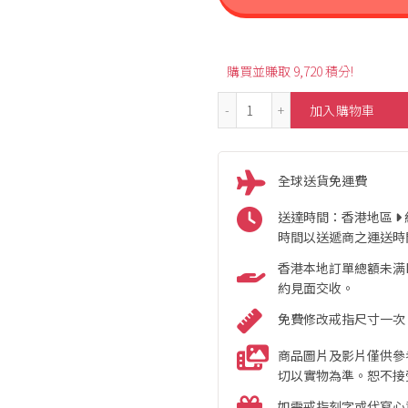
購買並賺取 9,720 積分!
0.82ct Panjshir Emerald
加入購物車
全球送貨免運費
送達時間：香港地區
時間以送遞商之運送時
香港本地訂單總額未满HK
約見面交收。
免費修改戒指尺寸一次
商品圖片及影片僅供參
切以實物為準。恕不接
如需戒指刻字或代寫心