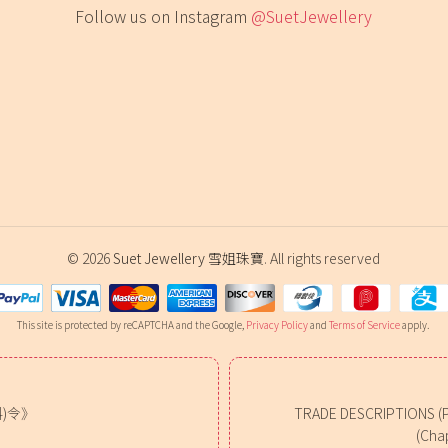
Follow us on Instagram
@SuetJewellery
© 2026
Suet Jewellery 雪姐珠寶
. All rights reserved
This site is protected by reCAPTCHA and the Google,
Privacy Policy
and
Terms of Service
apply.
)令》
TRADE DESCRIPTIONS (
(Chap