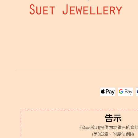
告示
《商品說明(提供關於鑽石的資料
(第362章，附屬法例N)