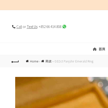
Call
or
Text Us
: +852 66 414 808
首頁
Home
»
商店
»
0.82ct Panjshir Emerald Ring