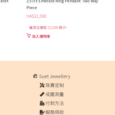
t Two Way
2.3ct Luxury Emerald Ring
1ct
Nec
HK$
16,700
HK
購買並賺取 16,700 積分!
購買
加入購物車
Suet Jewellery
珠寶定制
戒圍測量
付款方法
服務條款