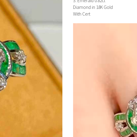
S: Emerald 0.82ct
Diamond in 18K Gold
With Cert
視
訊
播
放
器