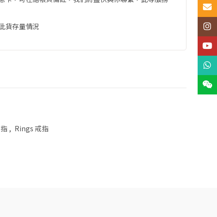
Email
此貨存量情況
Insta
YouT
What
Wech
戒指
,
Rings 戒指