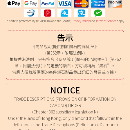
This site is protected by reCAPTCHA and the Google,
Privacy Policy
and
Terms of Service
apply.
告示
《商品說明(提供關於鑽石的資料)令》
(第362章，附屬法例N)
根據香港法例，只有符合《商品說明(鑽石的定義)規例》(第362
章，附屬法例L)中的定義的鑽石，方可被稱為“鑽石”。
供應人須就所供應的每件鑽石製品發出詳細的發票或收據。
NOTICE
TRADE DESCRIPTIONS (PROVISION OF INFORMATION ON
DIAMOND) ORDER
(Chapter 362 subsidiary legislation N)
Under the laws of Hong Kong, only diamond that falls within the
definition in the Trade Descriptions (Definition of Diamond)