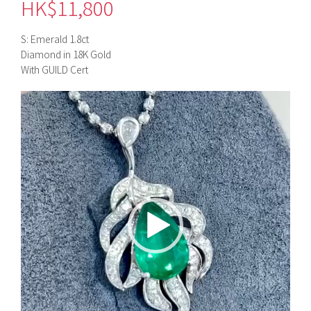
HK$
11,800
S: Emerald 1.8ct
Diamond in 18K Gold
With GUILD Cert
視
訊
播
放
器