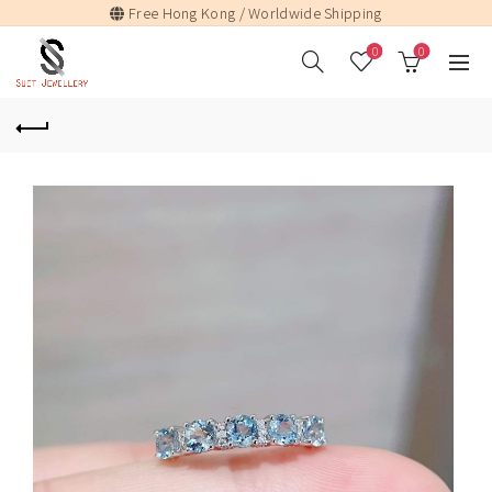
Free Hong Kong / Worldwide Shipping
0
0