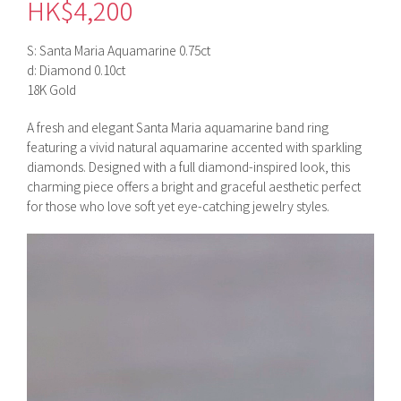
HK$
4,200
S: Santa Maria Aquamarine 0.75ct
d: Diamond 0.10ct
18K Gold
A fresh and elegant Santa Maria aquamarine band ring
featuring a vivid natural aquamarine accented with sparkling
diamonds. Designed with a full diamond-inspired look, this
charming piece offers a bright and graceful aesthetic perfect
for those who love soft yet eye-catching jewelry styles.
視
訊
播
放
器