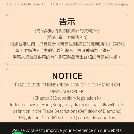
This site is protected by reCAPTCHA and the Google,
Privacy Policy
and
Terms of Service
apply.
告示
《商品說明(提供關於鑽石的資料)令》
(第362章，附屬法例N)
根據香港法例，只有符合《商品說明(鑽石的定義)規例》(第362
章，附屬法例L)中的定義的鑽石，方可被稱為“鑽石”。
供應人須就所供應的每件鑽石製品發出詳細的發票或收據。
NOTICE
TRADE DESCRIPTIONS (PROVISION OF INFORMATION ON
DIAMOND) ORDER
(Chapter 362 subsidiary legislation N)
Under the laws of Hong Kong, only diamond that falls within the
definition in the Trade Descriptions (Definition of Diamond)
Regulation (Cap. 362 sub. leg. L) can be described as
“diamond”.
We use cookies to improve your experience on our website.
A detailed invoice or receipt shall be issued by the supplier in