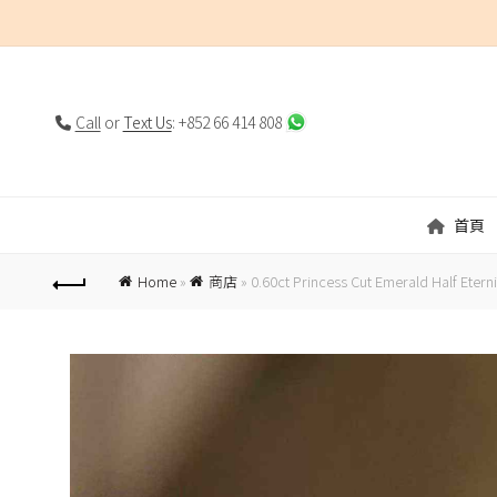
Call
or
Text Us
: +852 66 414 808
首頁
Home
»
商店
»
0.60ct Princess Cut Emerald Half Eterni