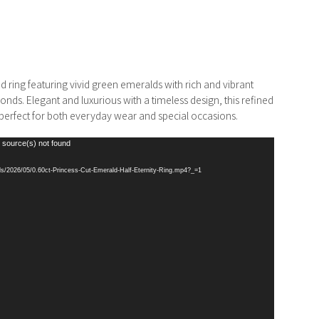
d ring featuring vivid green emeralds with rich and vibrant
nds. Elegant and luxurious with a timeless design, this refined
 perfect for both everyday wear and special occasions.
 source(s) not found
/2026/05/0.60ct-Princess-Cut-Emerald-Half-Eternity-Ring.mp4?_=1