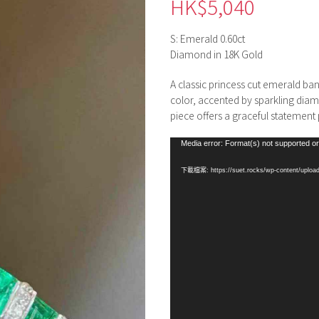
HK$
5,040
S: Emerald 0.60ct
Diamond in 18K Gold
A classic princess cut emerald ban
color, accented by sparkling diamo
piece offers a graceful statement
視
Media error: Format(s) not supported or
訊
下載檔案: https://suet.rocks/wp-content/uploads
播
放
器