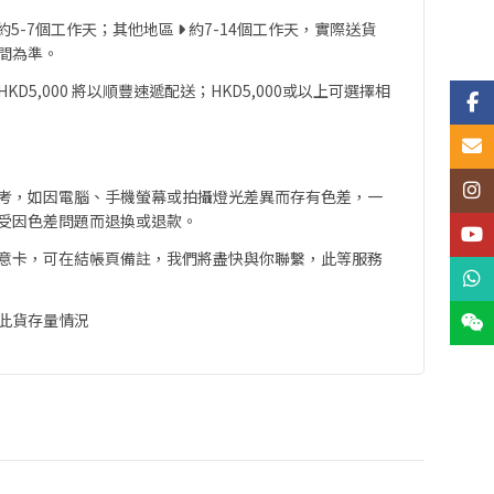
約5-7個工作天；其他地區
約7-14個工作天，實際送貨
間為準。
D5,000 將以順豐速遞配送；HKD5,000或以上可選擇相
Face
Email
Insta
考，如因電腦、手機螢幕或拍攝燈光差異而存有色差，一
受因色差問題而退換或退款。
YouT
意卡，可在結帳頁備註，我們將盡快與你聯繫，此等服務
What
此貨存量情況
Wech