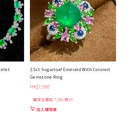
 Colored
2.58ct Natural Panjshir Muzo Emerald
2.5
Bracelet
Pie
HK$
33,400
HK
購買並賺取 33,400 積分!
購買
加入購物車