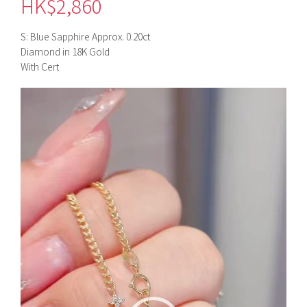
HK$
2,860
S: Blue Sapphire Approx. 0.20ct
Diamond in 18K Gold
With Cert
視
訊
播
放
器