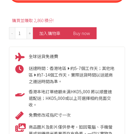
購買並賺取 2,860 積分!
0.20ct Oval-Shaped Blue Sapphire Bracelet 數量
加入購物車
Buy now
全球送貨免運費
送達時間：香港地區
約5-7個工作天；其他地
區
約7-14個工作天，實際送貨時間以送遞商
之運送時間為準。
香港本地訂單總額未满HKD5,000 將以順豐速
遞配送；HKD5,000或以上可選擇相約見面交
收。
免費修改戒指尺寸一次
商品圖片及影片僅供參考，如因電腦、手機螢
幕或拍攝燈光差異而存有色差，一切以實物為