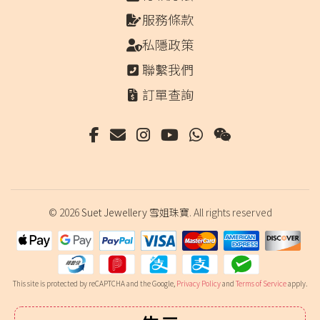
服務條款
私隱政策
聯繫我們
訂單查詢
© 2026
Suet Jewellery 雪姐珠寶
. All rights reserved
This site is protected by reCAPTCHA and the Google,
Privacy Policy
and
Terms of Service
apply.