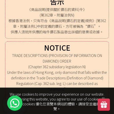
告示
《商品說明(提供關於鑽石的資料)令》
(第362章，附屬法例N)
根據香港法例，只有符合《商品說明(鑽石的定義)規例》(第362
章，附屬法例L)中的定義的鑽石，方可被稱為“鑽石”。
供應人須就所供應的每件鑽石製品發出詳細的發票或收據。
NOTICE
TRADE DESCRIPTIONS (PROVISION OF INFORMATION ON
DIAMOND) ORDER
(Chapter 362 subsidiary legislation N)
Under the laws of Hong Kong, only diamond that falls within the
definition in the Trade Descriptions (Definition of Diamond)
Regulation (Cap. 362 sub. leg. L) can be described as
“diamond”.
We use cookies to improve your experience on our website.
A detailed invoice or receipt shall be issued by the supplier in
By browsing this website, you agree to our use of cookies. 我
respect of every article of diamond supplied.
們使用 cookies 優化您瀏覽本網站的體驗，請接受並繼續瀏
覽。