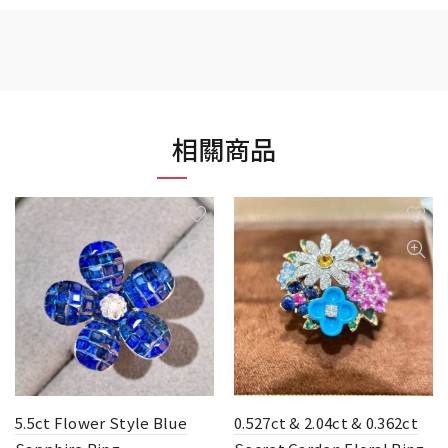
相關商品
5.5ct Flower Style Blue
0.527ct & 2.04ct & 0.362ct