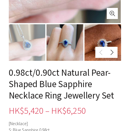
0.98ct/0.90ct Natural Pear-
Shaped Blue Sapphire
Necklace Ring Jewellery Set
價
HK$
5,420
–
HK$
6,250
格
[Necklace]
S: Blue Sapphire 0.98ct