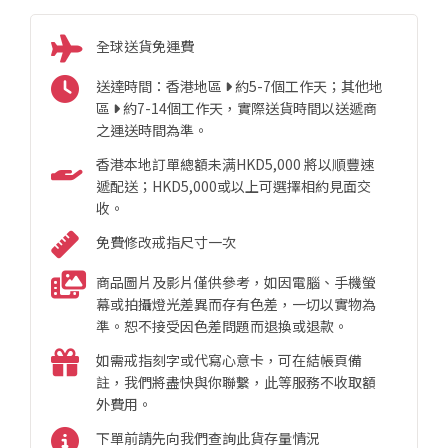
全球送貨免運費
送達時間：香港地區
約5-7個工作天；其他地
區
約7-14個工作天，實際送貨時間以送遞商
之運送時間為準。
香港本地訂單總額未满HKD5,000 將以順豐速
遞配送；HKD5,000或以上可選擇相約見面交
收。
免費修改戒指尺寸一次
商品圖片及影片僅供參考，如因電腦、手機螢
幕或拍攝燈光差異而存有色差，一切以實物為
準。恕不接受因色差問題而退換或退款。
如需戒指刻字或代寫心意卡，可在結帳頁備
註，我們將盡快與你聯繫，此等服務不收取額
外費用。
下單前請先向我們查詢此貨存量情況