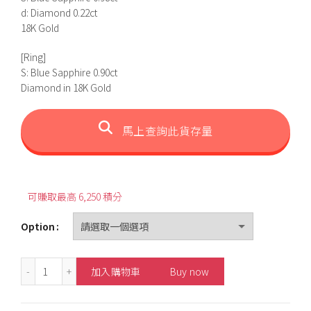
範
d: Diamond 0.22ct
18K Gold
圍：
[Ring]
HK$5,420
S: Blue Sapphire 0.90ct
Diamond in 18K Gold
到
HK$6,250
馬上查詢此貨存量
可賺取最高 6,250 積分
Option
0.98ct/0.90ct Natural Pear-Shaped Blue Sapphire Neckla
加入購物車
Buy now