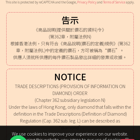
This site is protected by reCAPTCHA and the Google,
Privacy Policy
and
Terms of Service
apply.
告示
《商品說明(提供關於鑽石的資料)令》
(第362章，附屬法例N)
根據香港法例，只有符合《商品說明(鑽石的定義)規例》(第362
章，附屬法例L)中的定義的鑽石，方可被稱為“鑽石”。
供應人須就所供應的每件鑽石製品發出詳細的發票或收據。
NOTICE
TRADE DESCRIPTIONS (PROVISION OF INFORMATION ON
DIAMOND) ORDER
(Chapter 362 subsidiary legislation N)
Under the laws of Hong Kong, only diamond that falls within the
definition in the Trade Descriptions (Definition of Diamond)
Regulation (Cap. 362 sub. leg. L) can be described as
“diamond”.
We use cookies to improve your experience on our website.
A detailed invoice or receipt shall be issued by the supplier in
By browsing this website, you agree to our use of cookies. 我