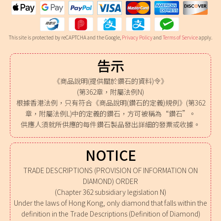
This site is protected by reCAPTCHA and the Google,
Privacy Policy
and
Terms of Service
apply.
告示
《商品說明(提供關於鑽石的資料)令》
(第362章，附屬法例N)
根據香港法例，只有符合《商品說明(鑽石的定義)規例》(第362
章，附屬法例L)中的定義的鑽石，方可被稱為“鑽石”。
供應人須就所供應的每件鑽石製品發出詳細的發票或收據。
NOTICE
TRADE DESCRIPTIONS (PROVISION OF INFORMATION ON
DIAMOND) ORDER
(Chapter 362 subsidiary legislation N)
Under the laws of Hong Kong, only diamond that falls within the
definition in the Trade Descriptions (Definition of Diamond)