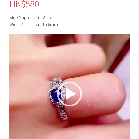
HK$
580
Blue Sapphire in S925
Width 4mm, Length 6mm
視
訊
播
放
器