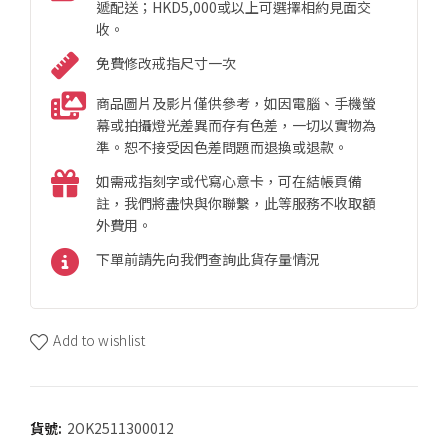
遞配送；HKD5,000或以上可選擇相約見面交
收。
免費修改戒指尺寸一次
商品圖片及影片僅供參考，如因電腦、手機螢
幕或拍攝燈光差異而存有色差，一切以實物為
準。恕不接受因色差問題而退換或退款。
如需戒指刻字或代寫心意卡，可在結帳頁備
註，我們將盡快與你聯繫，此等服務不收取額
外費用。
下單前請先向我們查詢此貨存量情況
Add to wishlist
貨號:
2OK2511300012