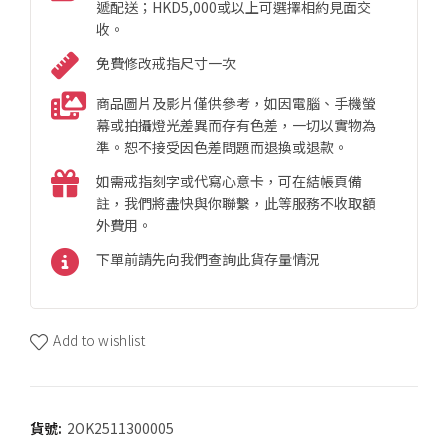
遞配送；HKD5,000或以上可選擇相約見面交
收。
免費修改戒指尺寸一次
商品圖片及影片僅供參考，如因電腦、手機螢
幕或拍攝燈光差異而存有色差，一切以實物為
準。恕不接受因色差問題而退換或退款。
如需戒指刻字或代寫心意卡，可在結帳頁備
註，我們將盡快與你聯繫，此等服務不收取額
外費用。
下單前請先向我們查詢此貨存量情況
Add to wishlist
貨號:
2OK2511300005