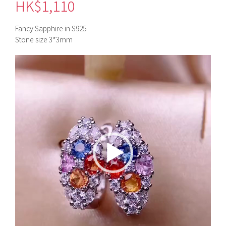
HK$
1,110
Fancy Sapphire in S925
Stone size 3*3mm
視
訊
播
放
器