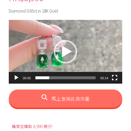
Diamond 0.65ct in 18K Gold
視
訊
播
放
器
00:00
00:14
馬上查詢此貨存量
購買並賺取 8,990 積分!