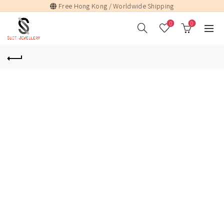
Free Hong Kong / Worldwide Shipping
0
0