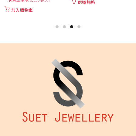
圍：
此
選擇規格
加入購物車
HK$2,910
產
品
到
有
HK$3,130
多
種
款
式。
可
在
產
品
頁
面
選
擇
選
項