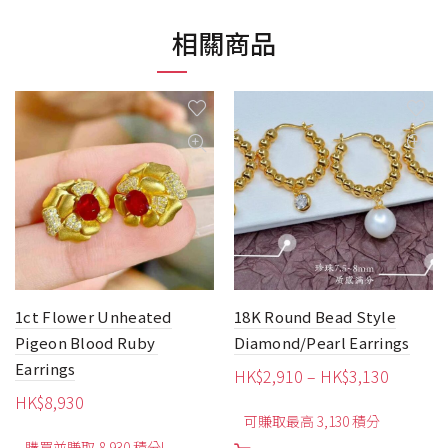
相關商品
18K Round Bead Style
18K Pear-Shaped
Diamond/Pearl Earrings
Aquamarine Earrings
價
HK$
2,910
–
HK$
3,130
HK$
1,580
格
可賺取最高 3,130 積分
購買並賺取 1,580 積分!
範