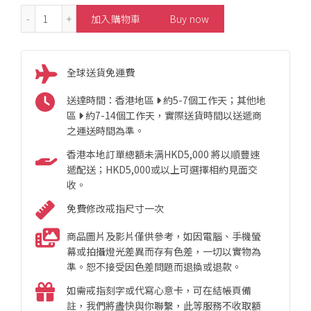
Jadeite Diamond Earrings 數量
加入購物車
Buy now
全球送貨免運費
送達時間：香港地區
約5-7個工作天；其他地
區
約7-14個工作天，實際送貨時間以送遞商
之運送時間為準。
香港本地訂單總額未满HKD5,000 將以順豐速
遞配送；HKD5,000或以上可選擇相約見面交
收。
免費修改戒指尺寸一次
商品圖片及影片僅供參考，如因電腦、手機螢
幕或拍攝燈光差異而存有色差，一切以實物為
準。恕不接受因色差問題而退換或退款。
如需戒指刻字或代寫心意卡，可在結帳頁備
註，我們將盡快與你聯繫，此等服務不收取額