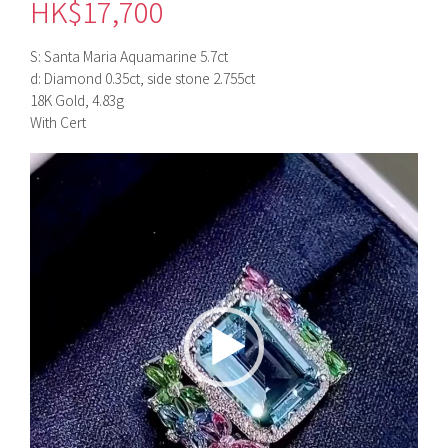
HK$
17,700
S: Santa Maria Aquamarine 5.7ct
d: Diamond 0.35ct, side stone 2.755ct
18K Gold, 4.83g
With Cert
視
訊
播
放
器