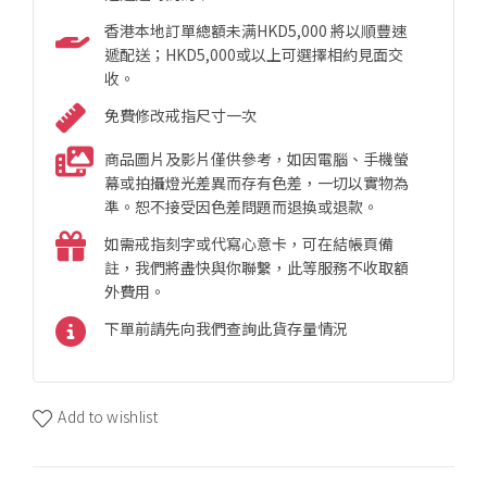
香港本地訂單總額未满HKD5,000 將以順豐速
遞配送；HKD5,000或以上可選擇相約見面交
收。
免費修改戒指尺寸一次
商品圖片及影片僅供參考，如因電腦、手機螢
幕或拍攝燈光差異而存有色差，一切以實物為
準。恕不接受因色差問題而退換或退款。
如需戒指刻字或代寫心意卡，可在結帳頁備
註，我們將盡快與你聯繫，此等服務不收取額
外費用。
下單前請先向我們查詢此貨存量情況
Add to wishlist