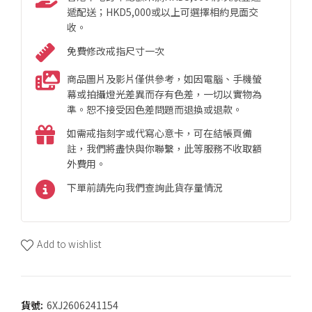
遞配送；HKD5,000或以上可選擇相約見面交
收。
免費修改戒指尺寸一次
商品圖片及影片僅供參考，如因電腦、手機螢
幕或拍攝燈光差異而存有色差，一切以實物為
準。恕不接受因色差問題而退換或退款。
如需戒指刻字或代寫心意卡，可在結帳頁備
註，我們將盡快與你聯繫，此等服務不收取額
外費用。
下單前請先向我們查詢此貨存量情況
Add to wishlist
貨號:
6XJ2606241154