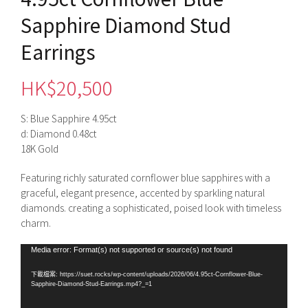
Sapphire Diamond Stud
Earrings
HK$
20,500
S: Blue Sapphire 4.95ct
d: Diamond 0.48ct
18K Gold
Featuring richly saturated cornflower blue sapphires with a
graceful, elegant presence, accented by sparkling natural
diamonds. creating a sophisticated, poised look with timeless
charm.
視
Media error: Format(s) not supported or source(s) not found
訊
下載檔案: https://suet.rocks/wp-content/uploads/2026/06/4.95ct-Cornflower-Blue-
播
Sapphire-Diamond-Stud-Earrings.mp4?_=1
放