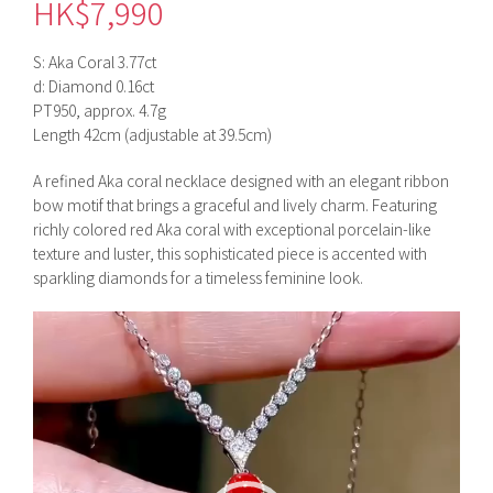
HK$
7,990
S: Aka Coral 3.77ct
d: Diamond 0.16ct
PT950, approx. 4.7g
Length 42cm (adjustable at 39.5cm)
A refined Aka coral necklace designed with an elegant ribbon
bow motif that brings a graceful and lively charm. Featuring
richly colored red Aka coral with exceptional porcelain-like
texture and luster, this sophisticated piece is accented with
sparkling diamonds for a timeless feminine look.
視
訊
播
放
器