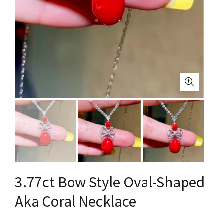
3.77ct Bow Style Oval-Shaped
Aka Coral Necklace