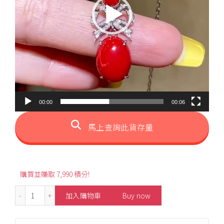
00:00
00:06
馬上查詢此貨存量
購買並賺取 7,990 積分!
3.77ct Bow Style Oval-Shaped Aka Coral Necklace 數量
加入購物車
Buy now