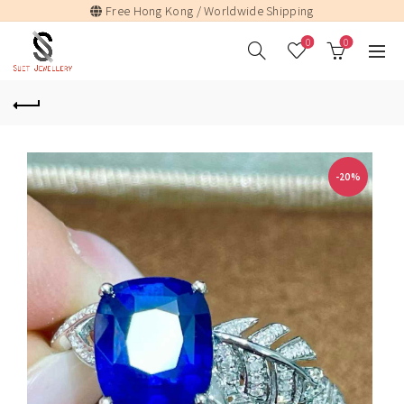
Free Hong Kong / Worldwide Shipping
0
0
-20%