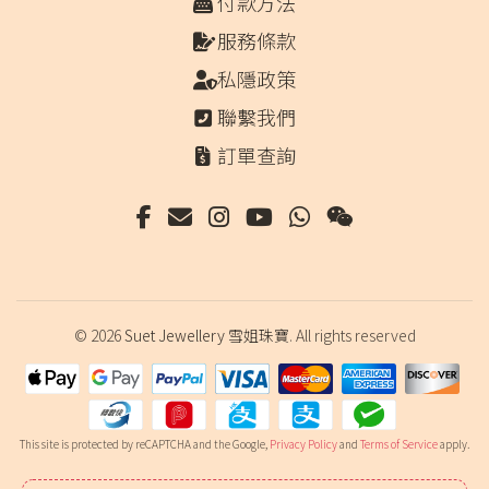
付款方法
服務條款
私隱政策
聯繫我們
訂單查詢
© 2026
Suet Jewellery 雪姐珠寶
. All rights reserved
This site is protected by reCAPTCHA and the Google,
Privacy Policy
and
Terms of Service
apply.