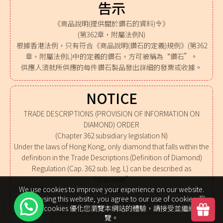
告示
《商品說明(提供關於鑽石的資料)令》
(第362章，附屬法例N)
根據香港法例，只有符合《商品說明(鑽石的定義)規例》(第362
章，附屬法例L)中的定義的鑽石，方可被稱為“鑽石”。
供應人須就所供應的每件鑽石製品發出詳細的發票或收據。
NOTICE
TRADE DESCRIPTIONS (PROVISION OF INFORMATION ON
DIAMOND) ORDER
(Chapter 362 subsidiary legislation N)
Under the laws of Hong Kong, only diamond that falls within the
definition in the Trade Descriptions (Definition of Diamond)
Regulation (Cap. 362 sub. leg. L) can be described as
“diamond”.
We use cookies to improve your experience on our website.
A detailed invoice or receipt shall be issued by the supplier in
By browsing this website, you agree to our use of cookies. 我
respect of every article of diamond supplied.
們使用 cookies 優化您瀏覽本網站的體驗，請接受並繼續瀏
覽。