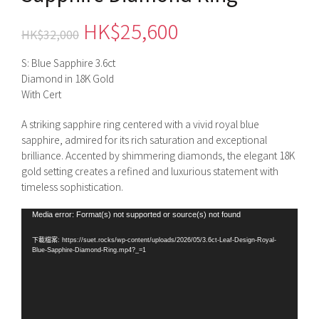
原
目
HK$
25,600
HK$
32,000
始
前
S: Blue Sapphire 3.6ct
Diamond in 18K Gold
價
價
With Cert
格：
格：
A striking sapphire ring centered with a vivid royal blue
sapphire, admired for its rich saturation and exceptional
HK$32,000。
HK$25,600。
brilliance. Accented by shimmering diamonds, the elegant 18K
gold setting creates a refined and luxurious statement with
timeless sophistication.
視
Media error: Format(s) not supported or source(s) not found
訊
下載檔案: https://suet.rocks/wp-content/uploads/2026/05/3.6ct-Leaf-Design-Royal-
播
Blue-Sapphire-Diamond-Ring.mp4?_=1
放
器