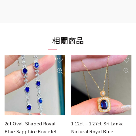
相關商品
2ct Oval-Shaped Royal
1.12ct – 1.27ct Sri Lanka
Blue Sapphire Bracelet
Natural Royal Blue