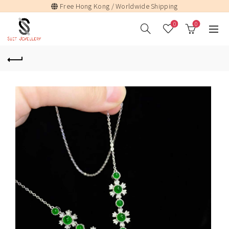
Free Hong Kong / Worldwide Shipping
0
0