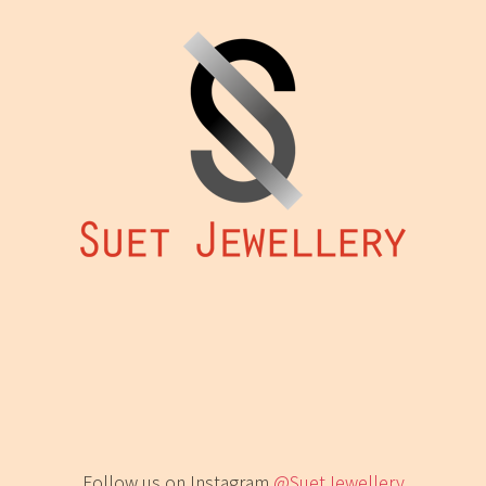
Follow us on Instagram
@SuetJewellery