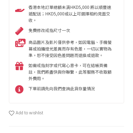
香港本地訂單總額未满HKD5,000 將以順豐速
遞配送；HKD5,000或以上可選擇相約見面交
收。
免費修改戒指尺寸一次
商品圖片及影片僅供參考，如因電腦、手機螢
幕或拍攝燈光差異而存有色差，一切以實物為
準。恕不接受因色差問題而退換或退款。
如需戒指刻字或代寫心意卡，可在結帳頁備
註，我們將盡快與你聯繫，此等服務不收取額
外費用。
下單前請先向我們查詢此貨存量情況
Add to wishlist