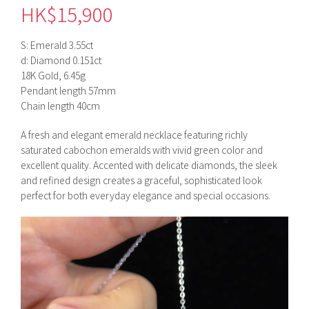
HK$
15,900
S: Emerald 3.55ct
d: Diamond 0.151ct
18K Gold, 6.45g
Pendant length 57mm
Chain length 40cm
A fresh and elegant emerald necklace featuring richly
saturated cabochon emeralds with vivid green color and
excellent quality. Accented with delicate diamonds, the sleek
and refined design creates a graceful, sophisticated look
perfect for both everyday elegance and special occasions.
視
訊
播
放
器