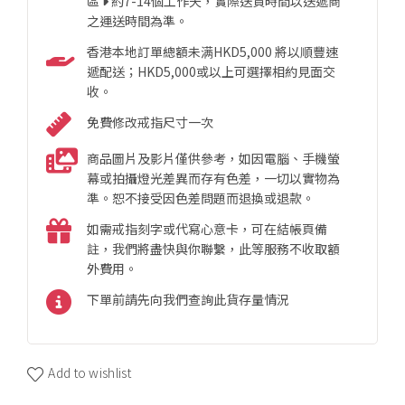
區
約7-14個工作天，實際送貨時間以送遞商
之運送時間為準。
香港本地訂單總額未满HKD5,000 將以順豐速
遞配送；HKD5,000或以上可選擇相約見面交
收。
免費修改戒指尺寸一次
商品圖片及影片僅供參考，如因電腦、手機螢
幕或拍攝燈光差異而存有色差，一切以實物為
準。恕不接受因色差問題而退換或退款。
如需戒指刻字或代寫心意卡，可在結帳頁備
註，我們將盡快與你聯繫，此等服務不收取額
外費用。
下單前請先向我們查詢此貨存量情況
Add to wishlist