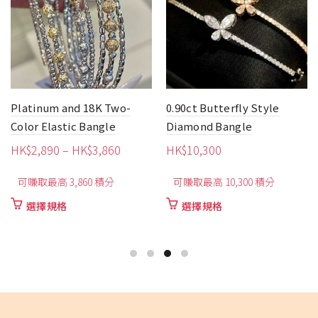
0.90ct Butterfly Style
2ct Oval-Shaped Royal
Diamond Bangle
Blue Sapphire Bracelet
HK$
10,300
HK$
6,870
可賺取最高 10,300 積分
購買並賺取 6,870 積分!
此
選擇規格
加入購物車
890
產
品
有
860
多
種
款
式。