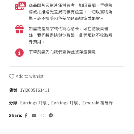
商品圖片及影片僅供參考，如因電腦、手機螢
幕或拍攝燈光差異而存有色差，一切以實物為
準。恕不接受因色差問題而退換或退款。
如需戒指刻字或代寫心意卡，可在結帳頁備
註，我們將盡快與你聯繫，此等服務不收取額
外費用。
下單前請先向我們查詢此貨存量情況
Add to wishlist
貨號:
1YI2605161411
分類:
Earrings 耳環
,
Earrings 耳環
,
Emerald 祖母綠
Share