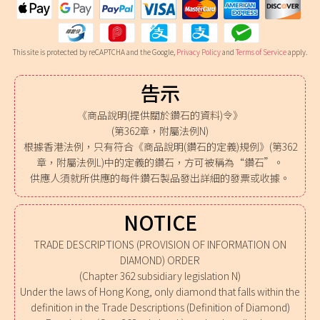
This site is protected by reCAPTCHA and the Google,
Privacy Policy
and
Terms of Service
apply.
告示
《商品說明(提供關於鑽石的資料)令》
(第362章，附屬法例N)
根據香港法例，只有符合《商品說明(鑽石的定義)規例》(第362
章，附屬法例L)中的定義的鑽石，方可被稱為“鑽石”。
供應人須就所供應的每件鑽石製品發出詳細的發票或收據。
NOTICE
TRADE DESCRIPTIONS (PROVISION OF INFORMATION ON
DIAMOND) ORDER
(Chapter 362 subsidiary legislation N)
Under the laws of Hong Kong, only diamond that falls within the
definition in the Trade Descriptions (Definition of Diamond)