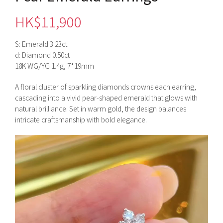
HK$
11,900
S: Emerald 3.23ct
d: Diamond 0.50ct
18K WG/YG 1.4g, 7*19mm
A floral cluster of sparkling diamonds crowns each earring,
cascading into a vivid pear‑shaped emerald that glows with
natural brilliance. Set in warm gold, the design balances
intricate craftsmanship with bold elegance.
視
訊
播
放
器