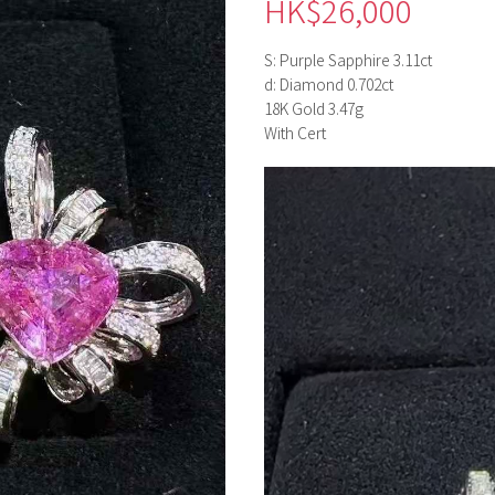
HK$
26,000
S: Purple Sapphire 3.11ct
d: Diamond 0.702ct
18K Gold 3.47g
With Cert
視
訊
播
放
器