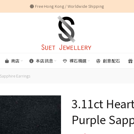
Free Hong Kong / Worldwide Shipping
商店
本店訊息
裸石精選
創意配石
Sapphire Earrings
3.11ct Hea
Purple Sapp