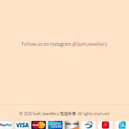
Follow us on Instagram
@SuetJewellery
© 2026
Suet Jewellery 雪姐珠寶
. All rights reserved