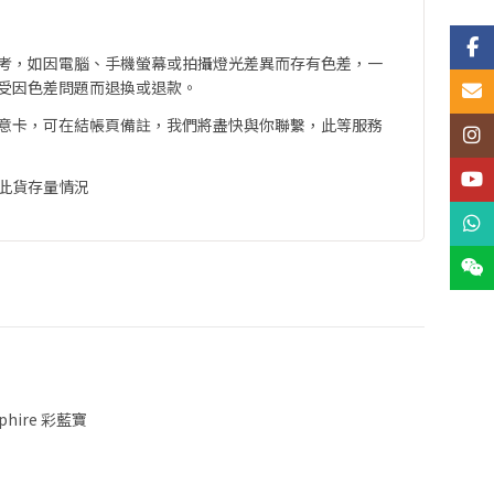
Face
考，如因電腦、手機螢幕或拍攝燈光差異而存有色差，一
受因色差問題而退換或退款。
Email
意卡，可在結帳頁備註，我們將盡快與你聯繫，此等服務
Insta
YouT
此貨存量情況
What
Wech
pphire 彩藍寶