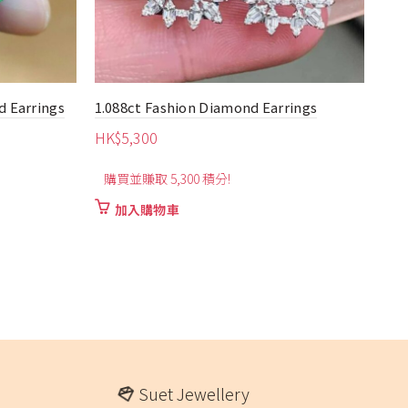
rings
0.40ct Heart-Shaped Pink Sapphire &
18K
Blue Sapphire Earrings
Ear
HK$
2,260
HK
可賺取最高 2,260 積分
可
此
選擇規格
產
品
有
多
種
款
式。
Suet Jewellery
可