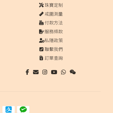
在
珠寶定制
產
品
戒圍測量
頁
付款方法
面
選
服務條款
擇
私隱政策
選
項
聯繫我們
訂單查詢