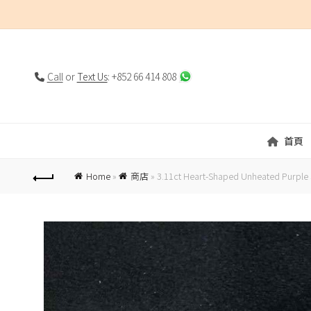
Call
or
Text Us
: +852 66 414 808
首頁
Home
»
商店
»
3.11ct Heart-Shaped Unheated Purple 