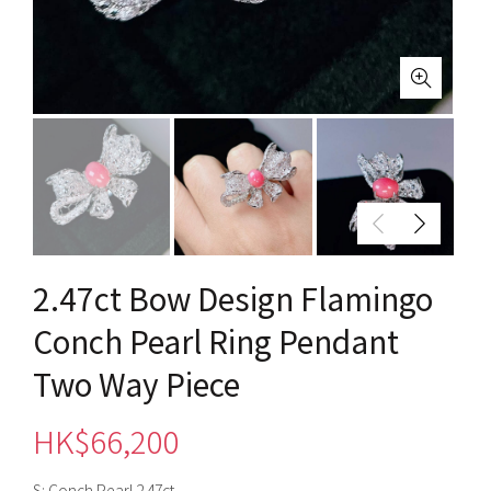
2.47ct Bow Design Flamingo
Conch Pearl Ring Pendant
Two Way Piece
HK$
66,200
S: Conch Pearl 2.47ct