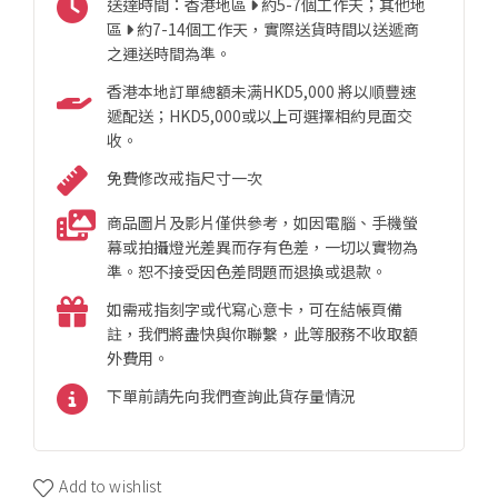
送達時間：香港地區
約5-7個工作天；其他地
區
約7-14個工作天，實際送貨時間以送遞商
之運送時間為準。
香港本地訂單總額未满HKD5,000 將以順豐速
遞配送；HKD5,000或以上可選擇相約見面交
收。
免費修改戒指尺寸一次
商品圖片及影片僅供參考，如因電腦、手機螢
幕或拍攝燈光差異而存有色差，一切以實物為
準。恕不接受因色差問題而退換或退款。
如需戒指刻字或代寫心意卡，可在結帳頁備
註，我們將盡快與你聯繫，此等服務不收取額
外費用。
下單前請先向我們查詢此貨存量情況
Add to wishlist