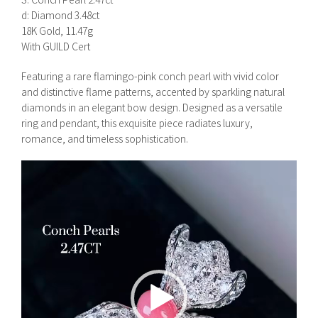
d: Diamond 3.48ct
18K Gold, 11.47g
With GUILD Cert
Featuring a rare flamingo-pink conch pearl with vivid color
and distinctive flame patterns, accented by sparkling natural
diamonds in an elegant bow design. Designed as a versatile
ring and pendant, this exquisite piece radiates luxury,
romance, and timeless sophistication.
視
訊
播
放
器