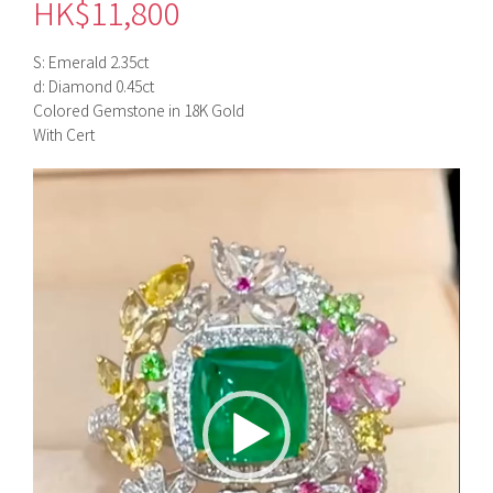
HK$
11,800
S: Emerald 2.35ct
d: Diamond 0.45ct
Colored Gemstone in 18K Gold
With Cert
視
訊
播
放
器