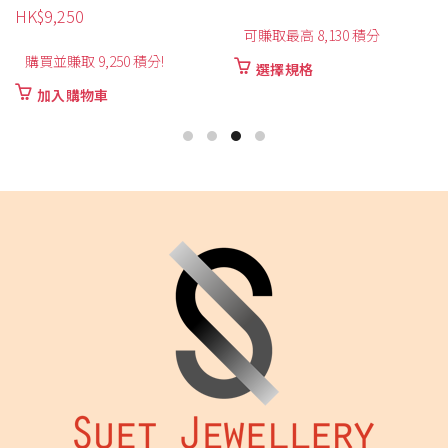
HK$
9,250
可賺取最高 8,130 積分
購買並賺取 9,250 積分!
此
選擇規格
產
加入購物車
品
有
多
種
款
式。
可
在
產
品
頁
面
選
擇
選
項