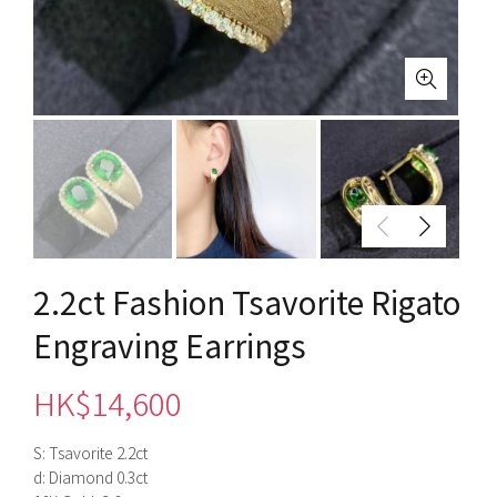
2.2ct Fashion Tsavorite Rigato
Engraving Earrings
HK$
14,600
S: Tsavorite 2.2ct
d: Diamond 0.3ct