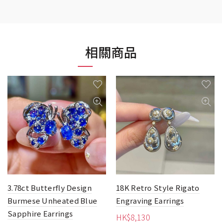
相關商品
3.78ct Butterfly Design
18K Retro Style Rigato
Burmese Unheated Blue
Engraving Earrings
Sapphire Earrings
HK$
8,130