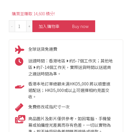
購買並賺取 14,600 積分!
2.2ct Fashion Tsavorite Rigato Engraving Earrings 數量
加入購物車
Buy now
全球送貨免運費
送達時間：香港地區
約5-7個工作天；其他地
區
約7-14個工作天，實際送貨時間以送遞商
之運送時間為準。
香港本地訂單總額未满HKD5,000 將以順豐速
遞配送；HKD5,000或以上可選擇相約見面交
收。
免費修改戒指尺寸一次
商品圖片及影片僅供參考，如因電腦、手機螢
幕或拍攝燈光差異而存有色差，一切以實物為
準。恕不接受因色差問題而退換或退款。