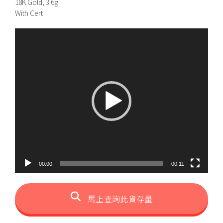
18K Gold, 3.6g
With Cert
視
訊
播
放
器
00:00
00:11
馬上查詢此貨存量