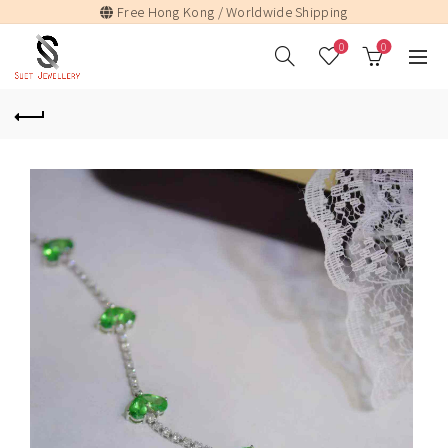
Free Hong Kong / Worldwide Shipping
0
0