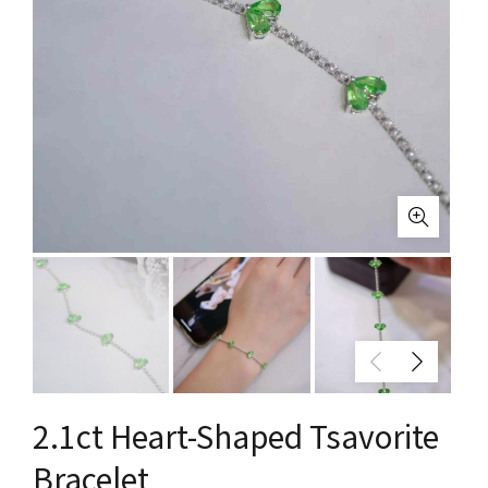
2.1ct Heart-Shaped Tsavorite
Bracelet