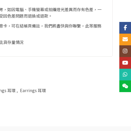
考，如因電腦、手機螢幕或拍攝燈光差異而存有色差，一
受因色差問題而退換或退款。
意卡，可在結帳頁備註，我們將盡快與你聯繫，此等服務
Face
Email
此貨存量情況
Insta
YouT
What
Wech
ings 耳環
,
Earrings 耳環