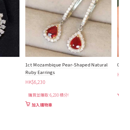
d Natural
0.30ct Flower Blue Sapphire Earrings
1.2
HK$
6,810
HK
購買並賺取 6,810 積分!
購
加入購物車