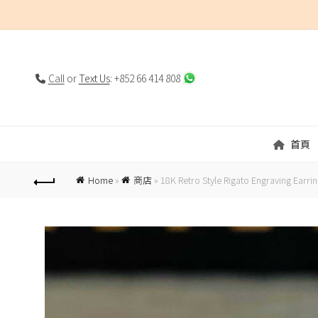
Call
or
Text Us
: +852 66 414 808
首頁
Home
»
商店
»
18K Retro Style Rigato Engraving Earri