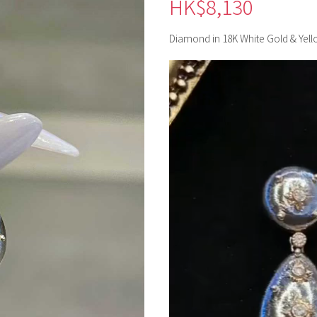
HK$
8,130
Diamond in 18K White Gold & Yel
視
訊
播
放
器