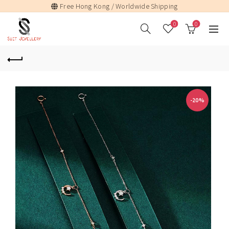
Free Hong Kong / Worldwide Shipping
0
0
-20%