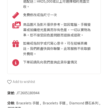
遞配送；HKD5,000或以上可選擇相約見面交
收。
免費修改戒指尺寸一次
商品圖片及影片僅供參考，如因電腦、手機螢
幕或拍攝燈光差異而存有色差，一切以實物為
準。恕不接受因色差問題而退換或退款。
如需戒指刻字或代寫心意卡，可在結帳頁備
註，我們將盡快與你聯繫，此等服務不收取額
外費用。
下單前請先向我們查詢此貨存量情況
Add to wishlist
貨號:
JT2605180944
分類:
Bracelets 手鏈
,
Bracelets 手鏈
,
Diamond 鑽石系列
,