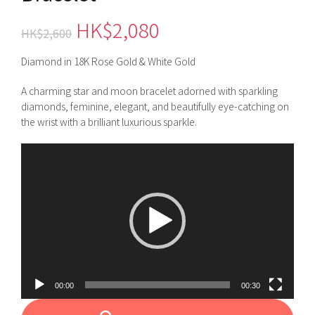
原
目
HK$
2,080
HK$
2,600
始
前
Diamond in 18K Rose Gold & White Gold
價
價
A charming star and moon bracelet adorned with sparkling
diamonds, feminine, elegant, and beautifully eye-catching on
格：
格：
the wrist with a brilliant luxurious sparkle.
HK$2,600。
HK$2,080。
視
訊
播
放
器
00:00
00:30