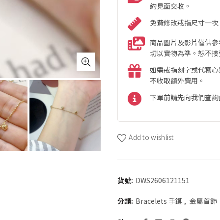
約見面交收。
免費修改戒指尺寸一次
商品圖片及影片僅供參
切以實物為準。恕不接
如需戒指刻字或代寫心
不收取額外費用。
下單前請先向我們查詢
Add to wishlist
貨號:
DWS2606121151
分類:
Bracelets 手鏈
,
金屬首飾