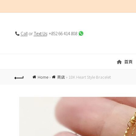
Call
or
Text Us
: +852 66 414 808
首頁
Home
»
商店
»
18K Heart Style Bracelet