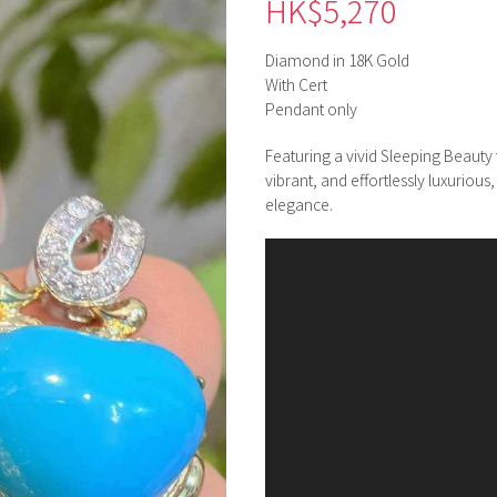
HK$
5,270
Diamond in 18K Gold
With Cert
Pendant only
Featuring a vivid Sleeping Beauty
vibrant, and effortlessly luxuriou
elegance.
視
訊
播
放
器