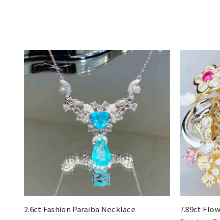
7.89ct Flower Style Spessartine Ring
0.255ct Fl