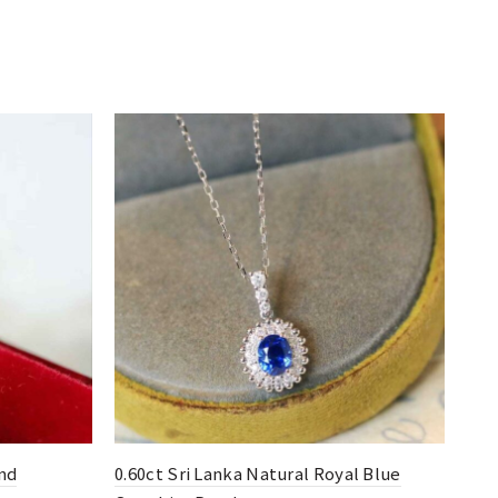
0.1
HK
購
l Blue
0.50ct Flower Style Diamond Necklace