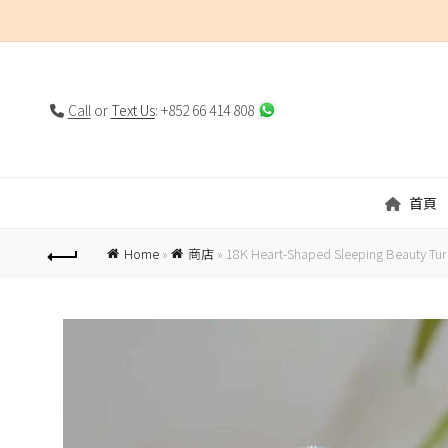
Call
or
Text Us
: +852 66 414 808
首頁
Home
»
商店
»
18K Heart-Shaped Sleeping Beauty Tu