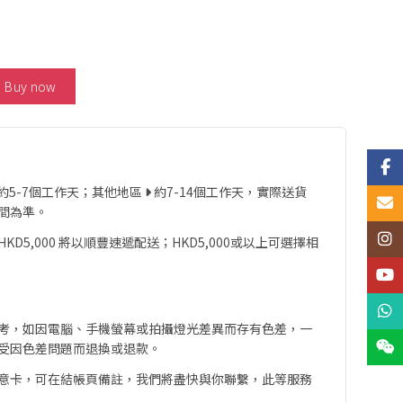
ing Beauty Turquoise Pendant 數量
Buy now
Face
約5-7個工作天；其他地區
約7-14個工作天，實際送貨
Email
間為準。
Insta
D5,000 將以順豐速遞配送；HKD5,000或以上可選擇相
YouT
What
考，如因電腦、手機螢幕或拍攝燈光差異而存有色差，一
Wech
受因色差問題而退換或退款。
意卡，可在結帳頁備註，我們將盡快與你聯繫，此等服務