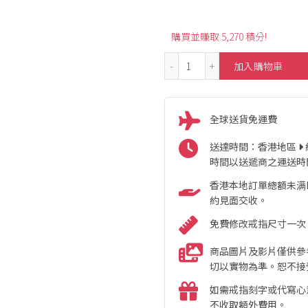
購買並賺取 5,270 積分!
18K Heart-Shaped Sleep
加入購物車
全球送貨免運費
送達時間：香港地區
時間以送遞商之運送時
香港本地訂單總額未满HK
約見面交收。
免費修改戒指尺寸一次
商品圖片及影片僅供參
切以實物為準。恕不接
如需戒指刻字或代寫心
不收取額外費用。