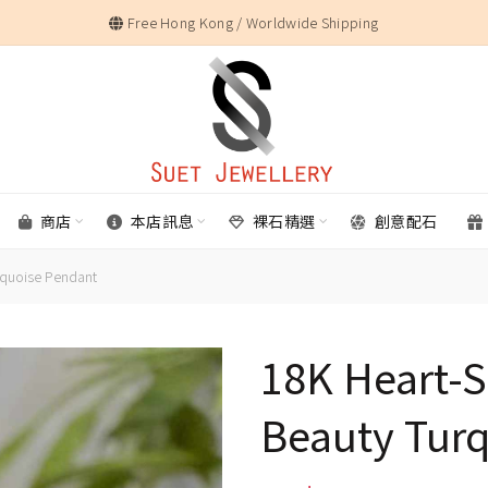
Free Hong Kong / Worldwide Shipping
商店
本店訊息
裸石精選
創意配石
rquoise Pendant
18K Heart-
Beauty Tur