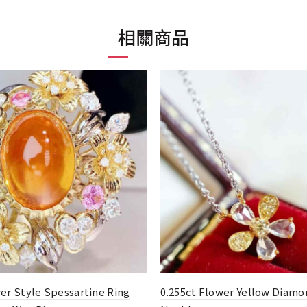
相關商品
ower Yellow Diamond
0.60ct Sri Lanka Natural Roya