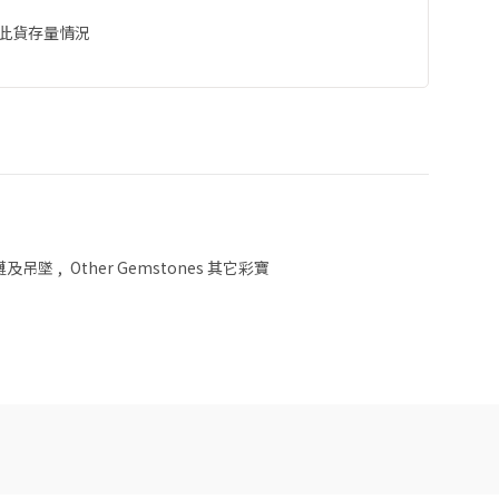
此貨存量情況
 項鏈及吊墜
,
Other Gemstones 其它彩寶