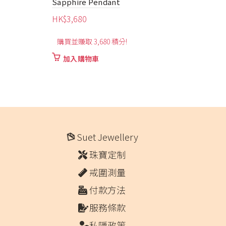
HK$
6,460
購買並賺取 6,460 積分!
加入購物車
Suet Jewellery
珠寶定制
戒圍測量
付款方法
服務條款
私隱政策