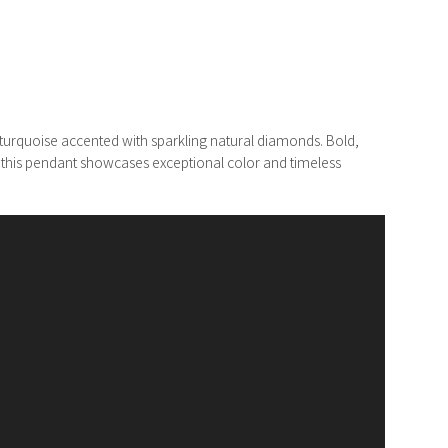
 turquoise accented with sparkling natural diamonds. Bold,
s, this pendant showcases exceptional color and timeless