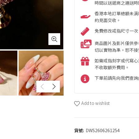
時間以送遞商之運送時
香港本地訂單總額未满HK
約見面交收。
免費修改戒指尺寸一次
商品圖片及影片僅供參
切以實物為準。恕不接
如需戒指刻字或代寫心
不收取額外費用。
下單前請先向我們查詢
Add to wishlist
貨號:
DWS2606261254