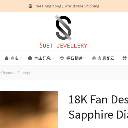
Free Hong Kong / Worldwide Shipping
商店
本店訊息
裸石精選
創意配石
e Diamond Earrings
18K Fan Des
Sapphire D