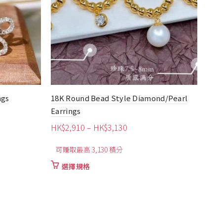
ngs
18K Round Bead Style Diamond/Pearl
4ct
Earrings
Ear
價
HK$
2,910
–
HK$
3,130
HK
格
可賺取最高 3,130 積分
購
範
圍：
此
選擇規格
HK$2,910
產
品
到
有
HK$3,130
多
種