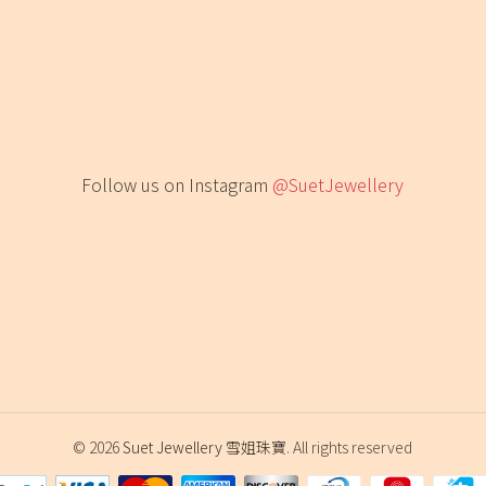
Follow us on Instagram
@SuetJewellery
© 2026
Suet Jewellery 雪姐珠寶
. All rights reserved