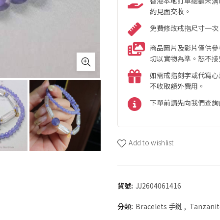
香港本地訂單總額未满HK
約見面交收。
免費修改戒指尺寸一次
商品圖片及影片僅供參
切以實物為準。恕不接
如需戒指刻字或代寫心
不收取額外費用。
下單前請先向我們查詢
Add to wishlist
貨號:
JJ2604061416
分類:
Bracelets 手鏈
,
Tanzani