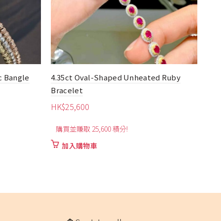
d Ruby
0.3
18K Flower Diamond Bracelet
HK
HK$
6,490
購
購買並賺取 6,490 積分!
加入購物車