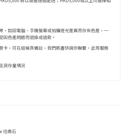
D5,000 將以順豐速遞配送；HKD5,000或以上可選擇相
考，如因電腦、手機螢幕或拍攝燈光差異而存有色差，一
受因色差問題而退換或退款。
意卡，可在結帳頁備註，我們將盡快與你聯繫，此等服務
此貨存量情況
te 坦桑石