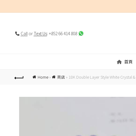
Call
or
Text Us
: +852 66 414 808
首頁
Home
»
商店
»
18K Double Layer Style White Crystal &