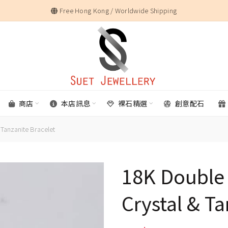
Free Hong Kong / Worldwide Shipping
商店
本店訊息
裸石精選
創意配石
 Tanzanite Bracelet
18K Double 
Crystal & Ta