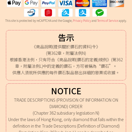
This site is protected by reCAPTCHA and the Google,
Privacy Policy
and
Terms of Service
apply.
告示
《商品說明(提供關於鑽石的資料)令》
(第362章，附屬法例N)
根據香港法例，只有符合《商品說明(鑽石的定義)規例》(第362
章，附屬法例L)中的定義的鑽石，方可被稱為“鑽石”。
供應人須就所供應的每件鑽石製品發出詳細的發票或收據。
NOTICE
TRADE DESCRIPTIONS (PROVISION OF INFORMATION ON
DIAMOND) ORDER
(Chapter 362 subsidiary legislation N)
Under the laws of Hong Kong, only diamond that falls within the
definition in the Trade Descriptions (Definition of Diamond)