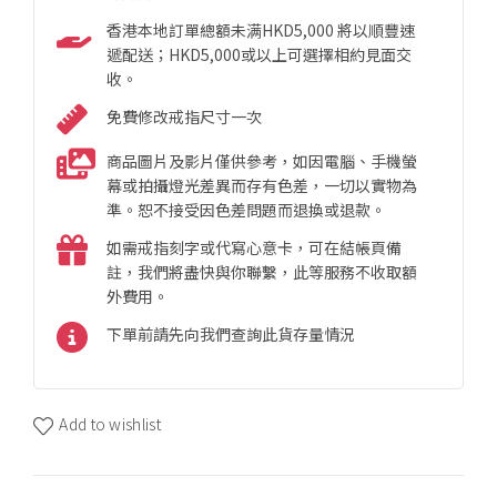
香港本地訂單總額未满HKD5,000 將以順豐速
遞配送；HKD5,000或以上可選擇相約見面交
收。
免費修改戒指尺寸一次
商品圖片及影片僅供參考，如因電腦、手機螢
幕或拍攝燈光差異而存有色差，一切以實物為
準。恕不接受因色差問題而退換或退款。
如需戒指刻字或代寫心意卡，可在結帳頁備
註，我們將盡快與你聯繫，此等服務不收取額
外費用。
下單前請先向我們查詢此貨存量情況
Add to wishlist