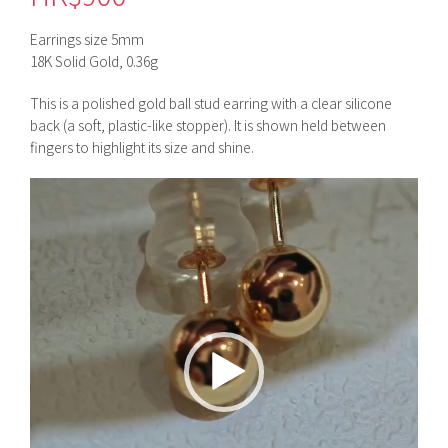
Earrings size 5mm
18K Solid Gold, 0.36g
This is a polished gold ball stud earring with a clear silicone
back (a soft, plastic-like stopper). It is shown held between
fingers to highlight its size and shine.
視
訊
播
放
器