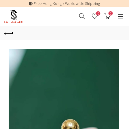
Free Hong Kong / Worldwide Shipping
0
0