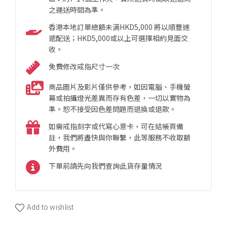
之運送時間為準。
香港本地訂單總額未满HKD5,000 將以順豐速
遞配送；HKD5,000或以上可選擇相約見面交
收。
免費修改戒指尺寸一次
商品圖片及影片僅供參考，如因電腦、手機螢
幕或拍攝燈光差異而存有色差，一切以實物為
準。恕不接受因色差問題而退換或退款。
如需戒指刻字或代寫心意卡，可在結帳頁備
註，我們將盡快與你聯繫，此等服務不收取額
外費用。
下單前請先向我們查詢此貨存量情況
Add to wishlist