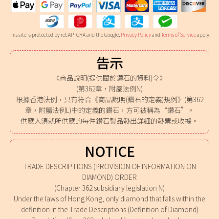
This site is protected by reCAPTCHA and the Google,
Privacy Policy
and
Terms of Service
apply.
告示
《商品說明(提供關於鑽石的資料)令》
(第362章，附屬法例N)
根據香港法例，只有符合《商品說明(鑽石的定義)規例》(第362
章，附屬法例L)中的定義的鑽石，方可被稱為“鑽石”。
供應人須就所供應的每件鑽石製品發出詳細的發票或收據。
NOTICE
TRADE DESCRIPTIONS (PROVISION OF INFORMATION ON
DIAMOND) ORDER
(Chapter 362 subsidiary legislation N)
Under the laws of Hong Kong, only diamond that falls within the
definition in the Trade Descriptions (Definition of Diamond)