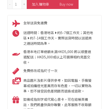
14.7mm Japanese Mabe Pearl Earrings 數量
加入購物車
Buy now
全球送貨免運費
送達時間：香港地區
約5-7個工作天；其他地
區
約7-14個工作天，實際送貨時間以送遞商
之運送時間為準。
香港本地訂單總額未满HKD5,000 將以順豐速
遞配送；HKD5,000或以上可選擇相約見面交
收。
免費修改戒指尺寸一次
商品圖片及影片僅供參考，如因電腦、手機螢
幕或拍攝燈光差異而存有色差，一切以實物為
準。恕不接受因色差問題而退換或退款。
如需戒指刻字或代寫心意卡，可在結帳頁備
註，我們將盡快與你聯繫，此等服務不收取額