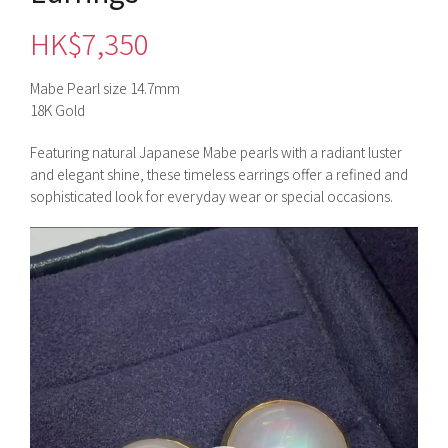
HK$
7,350
Mabe Pearl size 14.7mm
18K Gold
Featuring natural Japanese Mabe pearls with a radiant luster
and elegant shine, these timeless earrings offer a refined and
sophisticated look for everyday wear or special occasions.
視
訊
播
放
器