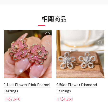
相關商品
0.50ct Flower Diamond
1.3ct Pear-Shaped
Earrings
Aquamarine With Pearl
HK$
4,260
Earrings