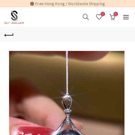
Free Hong Kong / Worldwide Shipping
0
0