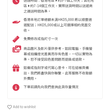
送達時間：香港地區
約5-7個工作天；其他地
區
約7-14個工作天，實際送貨時間以送遞商
之運送時間為準。
香港本地訂單總額未满HKD5,000 將以順豐速
遞配送；HKD5,000或以上可選擇相約見面交
收。
免費修改戒指尺寸一次
商品圖片及影片僅供參考，如因電腦、手機螢
幕或拍攝燈光差異而存有色差，一切以實物為
準。恕不接受因色差問題而退換或退款。
如需戒指刻字或代寫心意卡，可在結帳頁備
註，我們將盡快與你聯繫，此等服務不收取額
外費用。
下單前請先向我們查詢此貨存量情況
Add to wishlist