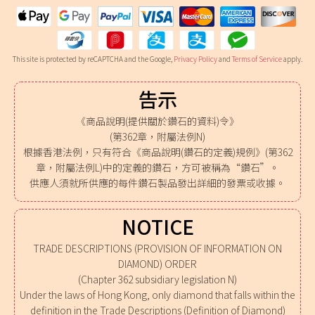
This site is protected by reCAPTCHA and the Google,
Privacy Policy
and
Terms of Service
apply.
告示
《商品說明(提供關於鑽石的資料)令》
(第362章，附屬法例N)
根據香港法例，只有符合《商品說明(鑽石的定義)規例》(第362
章，附屬法例L)中的定義的鑽石，方可被稱為“鑽石”。
供應人須就所供應的每件鑽石製品發出詳細的發票或收據。
NOTICE
TRADE DESCRIPTIONS (PROVISION OF INFORMATION ON
DIAMOND) ORDER
(Chapter 362 subsidiary legislation N)
Under the laws of Hong Kong, only diamond that falls within the
definition in the Trade Descriptions (Definition of Diamond)