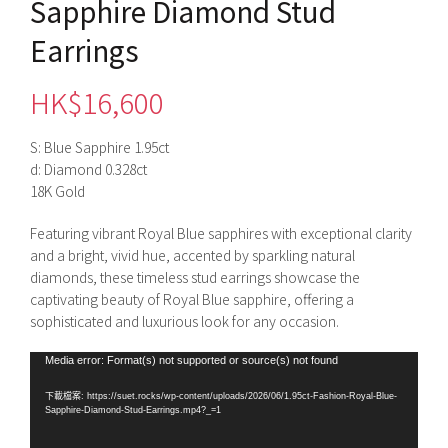
Sapphire Diamond Stud
Earrings
HK$
16,600
S: Blue Sapphire 1.95ct
d: Diamond 0.328ct
18K Gold
Featuring vibrant Royal Blue sapphires with exceptional clarity
and a bright, vivid hue, accented by sparkling natural
diamonds, these timeless stud earrings showcase the
captivating beauty of Royal Blue sapphire, offering a
sophisticated and luxurious look for any occasion.
視
Media error: Format(s) not supported or source(s) not found
訊
下載檔案: https://suet.rocks/wp-content/uploads/2026/06/1.95ct-Fashion-Royal-Blue-
播
Sapphire-Diamond-Stud-Earrings.mp4?_=1
放