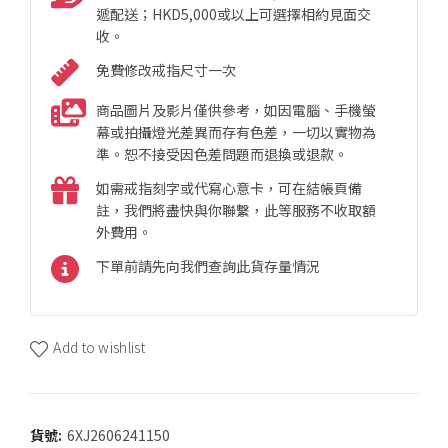
遞配送；HKD5,000或以上可選擇相約見面交
收。
免費修改戒指尺寸一次
商品圖片及影片僅供參考，如因電腦、手機螢
幕或拍攝燈光差異而存有色差，一切以實物為
準。恕不接受因色差問題而退換或退款。
如需戒指刻字或代寫心意卡，可在結帳頁備
註，我們將盡快與你聯繫，此等服務不收取額
外費用。
下單前請先向我們查詢此貨存量情況
Add to wishlist
貨號:
6XJ2606241150